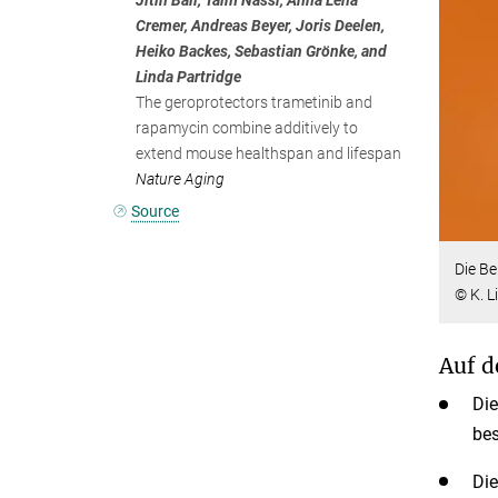
Cremer, Andreas Beyer, Joris Deelen,
Heiko Backes, Sebastian Grönke, and
Linda Partridge
The geroprotectors trametinib and
rapamycin combine additively to
extend mouse healthspan and lifespan
Nature Aging
Source
Die B
© K. L
Auf d
Die
bes
Die