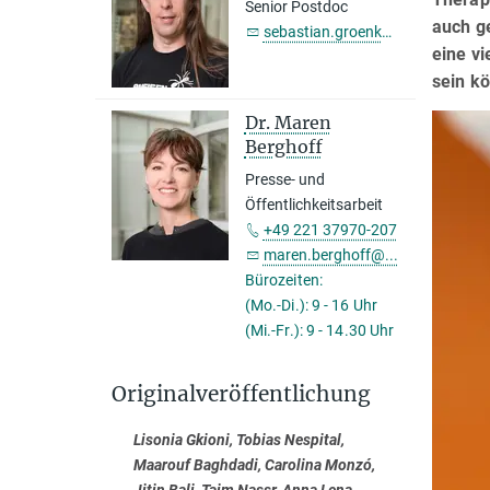
Senior Postdoc
auch g
sebastian.groenke@...
eine v
sein kö
Dr. Maren
Berghoff
Presse- und
Öffentlichkeitsarbeit
+49 221 37970-207
maren.berghoff@...
Bürozeiten:
(Mo.-Di.): 9 - 16 Uhr
(Mi.-Fr.): 9 - 14.30 Uhr
Originalveröffentlichung
Lisonia Gkioni, Tobias Nespital,
Maarouf Baghdadi, Carolina Monzó,
Jitin Bali, Taim Nassr, Anna Lena