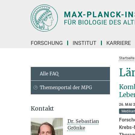
Hauptinhalt
FORSCHUNG
INSTITUT
KARRIERE
Startseite
Lä
Alle FAQ
Komb
Themenportal der MPG
Lebe
26. MAI 
Kontakt
Medika
Forsche
Dr. Sebastian
Krebs-
Grönke
Therapi