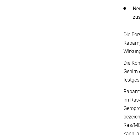
Neu
zus
Die For
Rapamy
Wirkung
Die Kom
Gehirn
festges
Rapamyc
im Ras/
Geropro
bezeich
Ras/MEK
kann, a