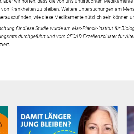
 aber wir hoffen, dass die von uns untersuchten Medikamente
ei von Krankheiten zu bleiben. Weitere Untersuchungen am M
herauszufinden, wie diese Medikamente nützlich sein können un
schung für diese Studie wurde am Max-Planck-Institut für Biolo
ngsrats durchgeführt und vom CECAD Exzellenzcluster für Alter
ziert.