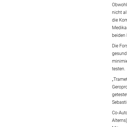
Obwohl 
nicht a
die Kom
Medikam
beiden
Die For
gesundh
minimie
testen.
„Tramet
Geropro
geteste
Sebasti
Co-Auto
Alterns