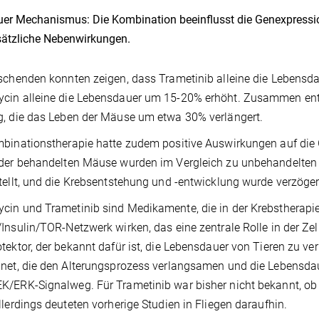
er Mechanismus: Die Kombination beeinflusst die Genexpressi
ätzliche Nebenwirkungen.
schenden konnten zeigen, dass Trametinib alleine die Lebens
cin alleine die Lebensdauer um 15-20% erhöht. Zusammen ent
, die das Leben der Mäuse um etwa 30% verlängert.
binationstherapie hatte zudem positive Auswirkungen auf die
 der behandelten Mäuse wurden im Vergleich zu unbehandelte
tellt, und die Krebsentstehung und -entwicklung wurde verzöger
in und Trametinib sind Medikamente, die in der Krebstherapi
Insulin/TOR-Netzwerk wirken, das eine zentrale Rolle in der Zell
tektor, der bekannt dafür ist, die Lebensdauer von Tieren zu ve
net, die den Alterungsprozess verlangsamen und die Lebensdaue
/ERK-Signalweg. Für Trametinib war bisher nicht bekannt, ob
llerdings deuteten vorherige Studien in Fliegen daraufhin.