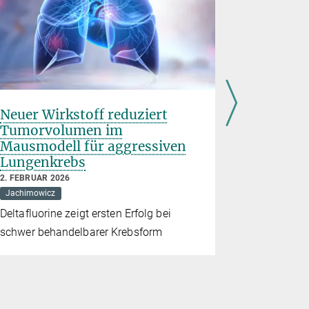
Neuer Wirkstoff reduziert
Schütze
Tumorvolumen im
Immunze
Mausmodell für aggressiven
entdeck
Lungenkrebs
5. NOVEMBER
Gehirn
Pre
2. FEBRUAR 2026
Jachimowicz
Entdeckung
Deltafluorine zeigt ersten Erfolg bei
Therapieans
schwer behandelbarer Krebsform