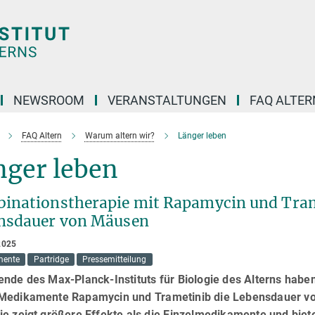
NEWSROOM
VERANSTALTUNGEN
FAQ ALTER
FAQ Altern
Warum altern wir?
Länger leben
nger leben
inationstherapie mit Rapamycin und Trame
nsdauer von Mäusen
2025
mente
Partridge
Pressemitteilung
nde des Max-Planck-Instituts für Biologie des Alterns habe
Medikamente Rapamycin und Trametinib die Lebensdauer von
e zeigt größere Effekte als die Einzelmedikamente und biet