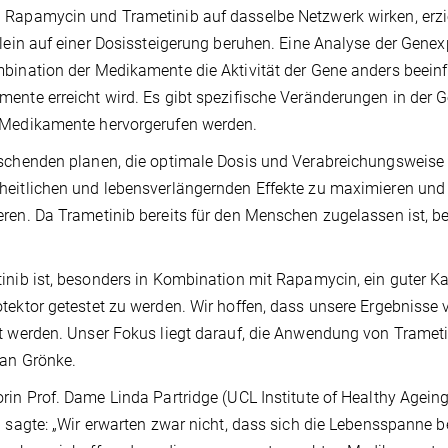
Rapamycin und Trametinib auf dasselbe Netzwerk wirken, erziel
llein auf einer Dosissteigerung beruhen. Eine Analyse der Gene
bination der Medikamente die Aktivität der Gene anders beeinfl
ente erreicht wird. Es gibt spezifische Veränderungen in der G
 Medikamente hervorgerufen werden.
schenden planen, die optimale Dosis und Verabreichungsweise 
eitlichen und lebensverlängernden Effekte zu maximieren und
ren. Da Trametinib bereits für den Menschen zugelassen ist, bes
inib ist, besonders in Kombination mit Rapamycin, ein guter Ka
tektor getestet zu werden. Wir hoffen, dass unsere Ergebniss
t werden. Unser Fokus liegt darauf, die Anwendung von Trametin
an Grönke.
rin Prof. Dame Linda Partridge (UCL Institute of Healthy Ageing
) sagte: „Wir erwarten zwar nicht, dass sich die Lebensspanne 