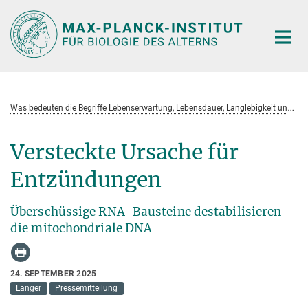
Hauptinhalt
W
as bedeuten die Begriffe Lebenserwartung, Lebensdauer, Langlebigkeit und Gesundheitsspanne?
Versteckte Ursache für
Entzündungen
Überschüssige RNA-Bausteine destabilisieren
die mitochondriale DNA
24. SEPTEMBER 2025
Langer
Pressemitteilung