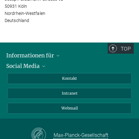
50931 Köln
Nordrhein-Westfalen
Deutschland
TOP
Informationen für
Social Media
Bewerbende
Besucher:innen
LinkedIn
Kontakt
Forschende
Bluesky
Intranet
Journalist:innen
YouTube
Studierende
Netiquette
Webmail
Max-Planck-Gesellschaft