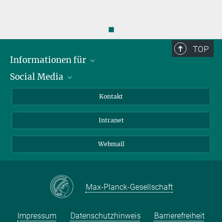
◼
TOP
Informationen für
Social Media
Bewerbende
Besucher:innen
LinkedIn
Kontakt
Forschende
Bluesky
Intranet
Journalist:innen
YouTube
Studierende
Netiquette
Webmail
Max-Planck-Gesellschaft
Impressum
Datenschutzhinweis
Barrierefreiheit