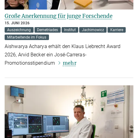
Große Anerkennung für junge Forschende
15. JUNI 2026
Auszeichnung
Demetriades
Institut
Jachimowicz
Karriere
Mitarbeitende im Fokus
Aishwarya Acharya erhält den Klaus Liebrecht Award
2026, Arvid Becker ein José-Carreras-
mehr
Promotionsstipendium