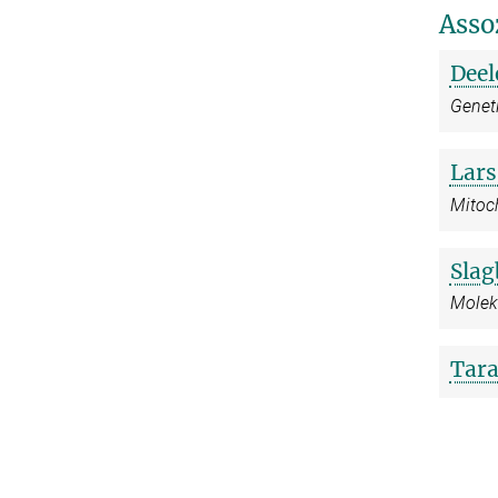
Asso
Deel
Genet
Lar
Mitoch
Sla
Molek
Tar