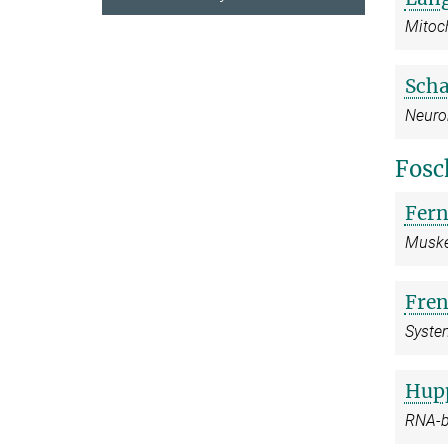
Mitoc
Scha
Neurob
Fosc
Fer
Muske
Fren
Syste
Hup
RNA-b