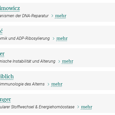
himowicz
mehr
nismen der DNA-Reparatur
ć
mehr
omik und ADP-Ribosylierung
er
mehr
sche Instabilität und Alterung
iblich
mehr
immunologie des Alterns
nger
mehr
ularer Stoffwechsel & Energiehomöostase