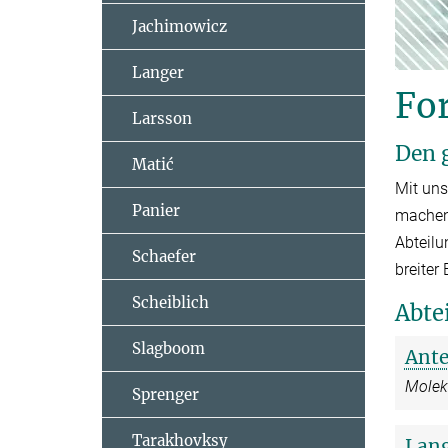
Jachimowicz
Langer
Fo
Larsson
Den 
Matić
Mit uns
Panier
machen 
Abteilu
Schaefer
breiter
Scheiblich
Abte
Slagboom
Ante
Moleku
Sprenger
Tarakhovksy
Lan