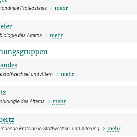
mehr
hondriale Proteostasis
efer
mehr
iologie des Alterns
hungsgruppen
nandes
mehr
lstoffwechsel und Altern
tz
mehr
mbiologie des Alterns
pertz
mehr
indende Proteine in Stoffwechsel und Alterung