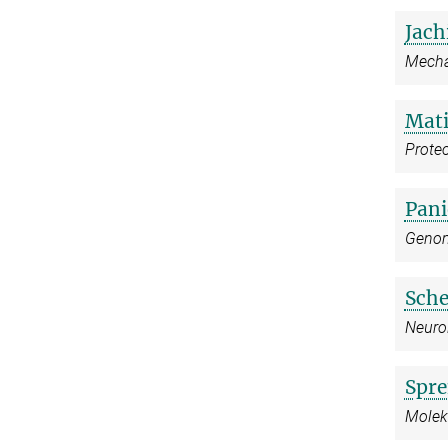
Jac
Mecha
Mati
Prote
Pani
Genomi
Sche
Neuro
Spre
Molek