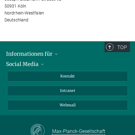
50931 Köln
Nordrhein-Westfalen
Deutschland
TOP
Informationen für
Social Media
Bewerbende
Besucher:innen
LinkedIn
Kontakt
Forschende
Bluesky
Intranet
Journalist:innen
YouTube
Studierende
Netiquette
Webmail
Max-Planck-Gesellschaft