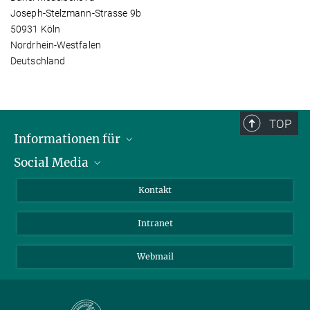
Joseph-Stelzmann-Strasse 9b
50931 Köln
Nordrhein-Westfalen
Deutschland
TOP
Informationen für
Social Media
Bewerbende
Besucher:innen
LinkedIn
Kontakt
Forschende
Bluesky
Intranet
Journalist:innen
YouTube
Studierende
Netiquette
Webmail