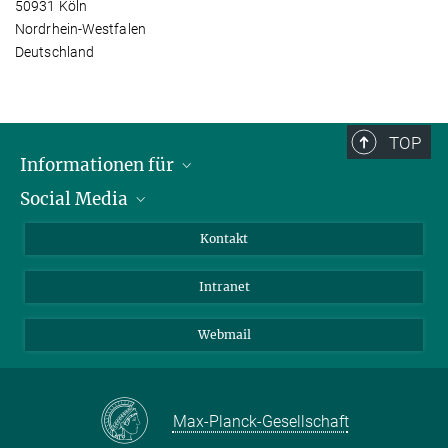
50931 Köln
Nordrhein-Westfalen
Deutschland
TOP
Informationen für
Social Media
Bewerbende
Besucher:innen
LinkedIn
Kontakt
Forschende
Bluesky
Intranet
Journalist:innen
YouTube
Studierende
Netiquette
Webmail
Max-Planck-Gesellschaft