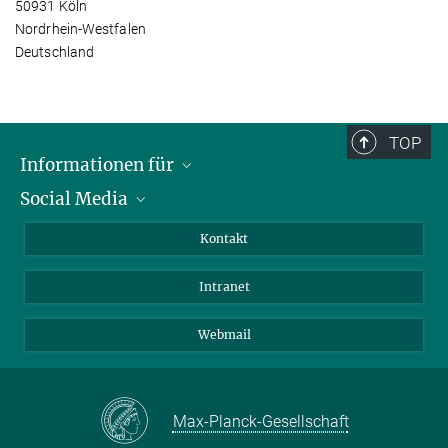
50931 Köln
Nordrhein-Westfalen
Deutschland
TOP
Informationen für
Social Media
Bewerbende
Besucher:innen
LinkedIn
Kontakt
Forschende
Bluesky
Intranet
Journalist:innen
YouTube
Studierende
Netiquette
Webmail
Max-Planck-Gesellschaft