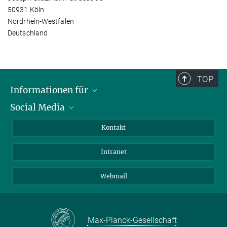
50931 Köln
Nordrhein-Westfalen
Deutschland
TOP
Informationen für
Social Media
Bewerbende
Besucher:innen
LinkedIn
Kontakt
Forschende
Bluesky
Intranet
Journalist:innen
YouTube
Studierende
Netiquette
Webmail
Max-Planck-Gesellschaft