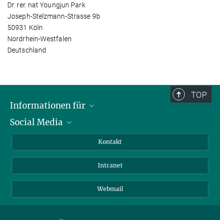
Dr. rer. nat Youngjun Park
Joseph-Stelzmann-Strasse 9b
50931 Köln
Nordrhein-Westfalen
Deutschland
TOP
Informationen für
Social Media
Bewerbende
Besucher:innen
LinkedIn
Kontakt
Forschende
Bluesky
Intranet
Journalist:innen
YouTube
Studierende
Netiquette
Webmail