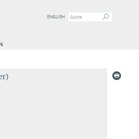
ENGLISH
N
er)