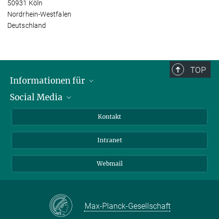
50931 Köln
Nordrhein-Westfalen
Deutschland
TOP
Informationen für
Social Media
Bewerbende
Besucher:innen
LinkedIn
Kontakt
Forschende
Bluesky
Intranet
Journalist:innen
YouTube
Studierende
Netiquette
Webmail
Max-Planck-Gesellschaft