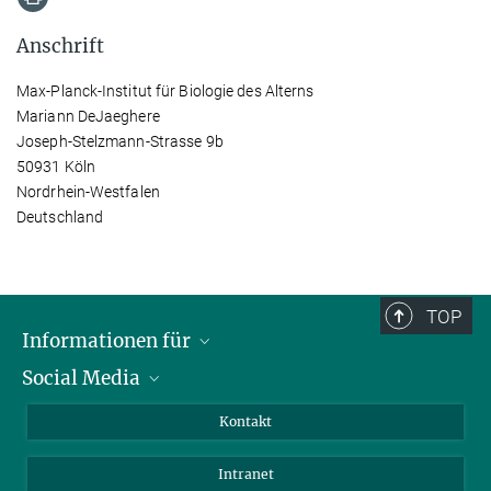
Anschrift
Max-Planck-Institut für Biologie des Alterns
Mariann DeJaeghere
Joseph-Stelzmann-Strasse 9b
50931 Köln
Nordrhein-Westfalen
Deutschland
TOP
Informationen für
Social Media
Bewerbende
Besucher:innen
LinkedIn
Kontakt
Forschende
Bluesky
Intranet
Journalist:innen
YouTube