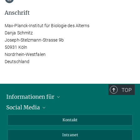
Anschrift
Max-Planck-Institut für Biologie des Alterns
Danja Schmitz
Joseph-Stelzmann-Strasse 9b
50931 Köln
Nordrhein-Westfalen
Deutschland
TOP
Informationen für
Social Media
Bewerbende
Besucher:innen
LinkedIn
Kontakt
Forschende
Bluesky
Intranet
Journalist:innen
YouTube