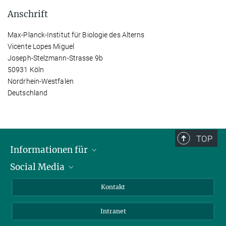
Anschrift
Max-Planck-Institut für Biologie des Alterns
Vicente Lopes Miguel
Joseph-Stelzmann-Strasse 9b
50931 Köln
Nordrhein-Westfalen
Deutschland
TOP
Informationen für
Social Media
Bewerbende
Besucher:innen
LinkedIn
Kontakt
Forschende
Bluesky
Intranet
Journalist:innen
YouTube