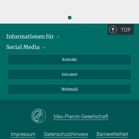
◼
TOP
Informationen für
Social Media
Bewerbende
Besucher:innen
LinkedIn
Kontakt
Forschende
Bluesky
Intranet
Journalist:innen
YouTube
Studierende
Netiquette
Webmail
Max-Planck-Gesellschaft
Impressum
Datenschutzhinweis
Barrierefreiheit