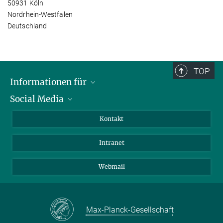
50931 Köln
Nordrhein-Westfalen
Deutschland
TOP
Informationen für
Social Media
Bewerbende
Besucher:innen
LinkedIn
Kontakt
Forschende
Bluesky
Intranet
Journalist:innen
YouTube
Studierende
Netiquette
Webmail
Max-Planck-Gesellschaft