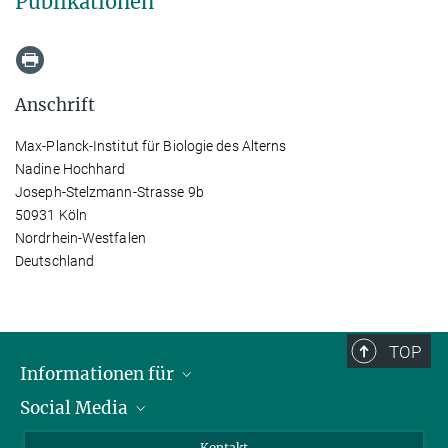
Publikationen
Anschrift
Max-Planck-Institut für Biologie des Alterns
Nadine Hochhard
Joseph-Stelzmann-Strasse 9b
50931 Köln
Nordrhein-Westfalen
Deutschland
TOP
Informationen für
Social Media
Bewerbende
Besucher:innen
LinkedIn
Kontakt