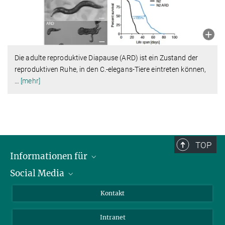
Die adulte reproduktive Diapause (ARD) ist ein Zustand der
reproduktiven Ruhe, in den C.-elegans-Tiere eintreten können,
…
[mehr]
TOP
Informationen für
Social Media
Bewerbende
Besucher:innen
LinkedIn
Kontakt
Forschende
Bluesky
Intranet
Journalist:innen
YouTube