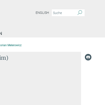
ENGLISH
N
lorian Melerowicz
him)