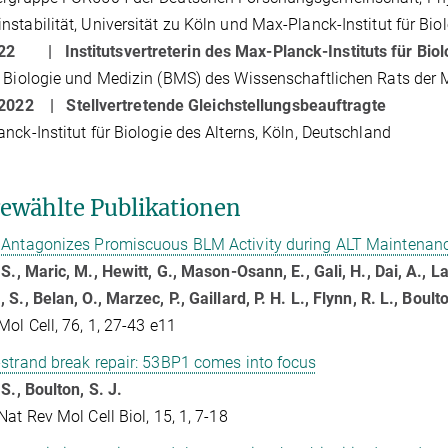
stabilität, Universität zu Köln und Max-Planck-Institut für Bio
 2022 |
Institutsvertreterin des Max-Planck-Instituts für Bio
 Biologie und Medizin (BMS) des Wissenschaftlichen Rats der 
- 2022 |
Stellvertretende Gleichstellungsbeauftragte
nck-Institut für Biologie des Alterns, Köln, Deutschland
ewählte Publikationen
 Antagonizes Promiscuous BLM Activity during ALT Maintenan
 S., Maric, M., Hewitt, G., Mason-Osann, E., Gali, H., Dai, A., La
S., Belan, O., Marzec, P., Gaillard, P. H. L., Flynn, R. L., Boulto
Mol Cell, 76, 1, 27-43 e11
strand break repair: 53BP1 comes into focus
 S., Boulton, S. J.
Nat Rev Mol Cell Biol, 15, 1, 7-18