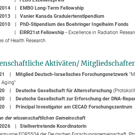
- 2014 |
EMBO Long-Term Fellowship
- 2013 |
Vanier Kanada Graduiertenstipendium
- 2010 |
PhD-Stipendium des Boehringer Ingelheim Fonds
23 |
EIRR21st Fellowship -
Excellence in Radiation Resear
tes of Health Research
enschaftliche Aktiväten/ Mitgliedschafte
021 | Mitglied Deutsch-Israelisches Forschungsnetzwerk
"M
 Aging"
2020 |
Deutsche Gesellschaft für Alternsforschung
(Protokoll
2020 |
Deutsche Gesellschaft zur Erforschung der DNA-Repa
2020 |
Principal Investigator am CECAD Forschungszentrum
an der wissenschaftlichen Gemeinschaft
- 2026 |
Stellvertretende Koordinatorin
ergruppe FOR5504 der Deutschen Forschungsgemeinschaft, Phy