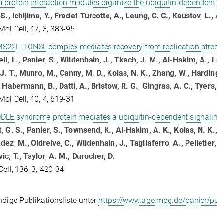
protein interaction modules organize the ubiquitin-dependent
 S., Ichijima, Y., Fradet-Turcotte, A., Leung, C. C., Kaustov, L.
Mol Cell, 47, 3, 383-95
S22L-TONSL complex mediates recovery from replication str
ll, L., Panier, S., Wildenhain, J., Tkach, J. M., Al-Hakim, A., L
J. T., Munro, M., Canny, M. D., Kolas, N. K., Zhang, W., Hardin
, Habermann, B., Datti, A., Bristow, R. G., Gingras, A. C., Tyers
Mol Cell, 40, 4, 619-31
DLE syndrome protein mediates a ubiquitin-dependent signali
, G. S., Panier, S., Townsend, K., Al-Hakim, A. K., Kolas, N. K., 
dez, M., Oldreive, C., Wildenhain, J., Tagliaferro, A., Pelletier
ic, T., Taylor, A. M., Durocher, D.
Cell, 136, 3, 420-34
ndige Publikationsliste unter
https://www.age.mpg.de/panier/pu