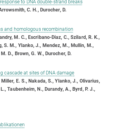
 response to DNA double-strand breaks
, Arrowsmith, C. H., Durocher, D.
ess and homologous recombination
andry, M. C., Escribano-Diaz, C., Szilard, R. K.,
g, S. M., Ylanko, J., Mendez, M., Mullin, M.,
, M. D., Brown, G. W., Durocher, D.
ng cascade at sites of DNA damage
Miller, E. S., Nakada, S., Ylanko, J., Olivarius,
, L., Taubenheim, N., Durandy, A., Byrd, P. J.,
blikationen