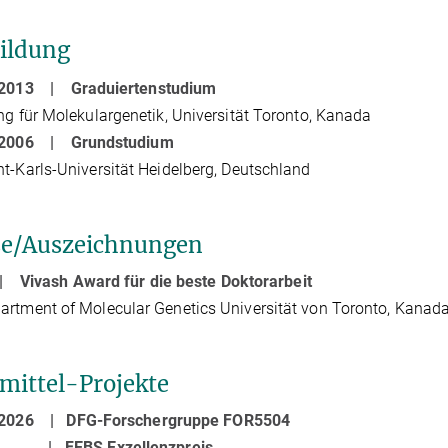
ildung
- 2013 |
Graduiertenstudium
ng für Molekulargenetik, Universität Toronto, Kanada
- 2006 |
Grundstudium
t-Karls-Universität Heidelberg, Deutschland
se/Auszeichnungen
 |
Vivash Award für die beste Doktorarbeit
rtment of Molecular Genetics Universität von Toronto, Kanad
tmittel-Projekte
- 2026 |
DFG-Forschergruppe FOR5504
23 |
FEBS Exzellenzpreis