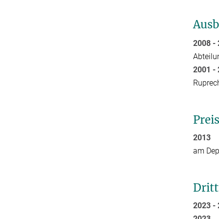
Ausb
2008 
Abteilu
2001 
Ruprech
Prei
2013
am Depa
Drit
2023 
20