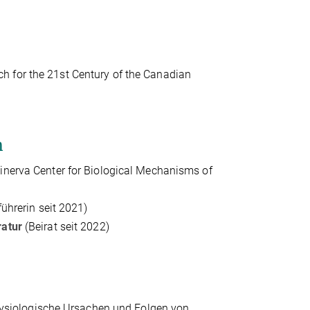
ch for the 21st Century of the Canadian
n
inerva Center for Biological Mechanisms of
führerin seit 2021)
ratur
(Beirat seit 2022)
siologische Ursachen und Folgen von