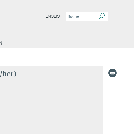
ENGLISH
N
/her)
n