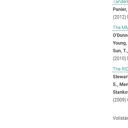
Tandem 
Panier,
(2012) 
The MM
O'Donne
Young, 
Sun, T.
(2010) 
The RID
Stewart
S., Men
Stankov
(2009) 
Vollstä