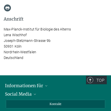
Anschrift
Max-Planck-Institut für Biologie des Alterns
Lena Wischhof
Joseph-Stelzmann-Strasse 9b
50931 Köln
Nordrhein-Westfalen
Deutschland
TOP
Informationen für
Social Media
Bewerbende
Besucher:innen
LinkedIn
Kontakt
Forschende
Bluesky