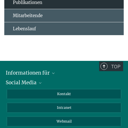
Publikationen
Mitarbeitende
Lebenslauf
TOP
Informationen für
Social Media
Bewerbende
Besucher:innen
LinkedIn
Kontakt
Forschende
Bluesky
Intranet
Journalist:innen
YouTube
Studierende
Netiquette
Webmail