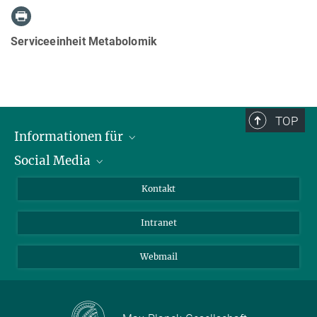
Serviceeinheit Metabolomik
TOP
Informationen für
Social Media
Bewerbende
Besucher:innen
LinkedIn
Kontakt
Forschende
Bluesky
Intranet
Journalist:innen
YouTube
Studierende
Netiquette
Webmail