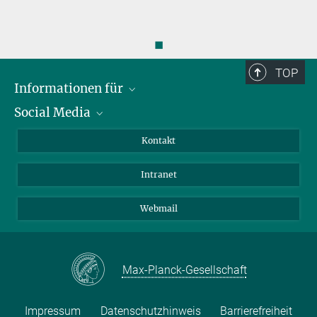
◼
TOP
Informationen für
Social Media
Bewerbende
Besucher:innen
LinkedIn
Kontakt
Forschende
Bluesky
Intranet
Journalist:innen
YouTube
Studierende
Netiquette
Webmail
Max-Planck-Gesellschaft
Impressum
Datenschutzhinweis
Barrierefreiheit