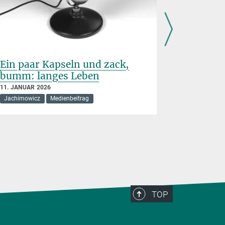
Ein paar Kapseln und zack,
Warum m
bumm: langes Leben
55 so sch
11. JANUAR 2026
5. JANUAR 20
Jachimowicz
Medienbeitrag
Jachimowicz
TOP