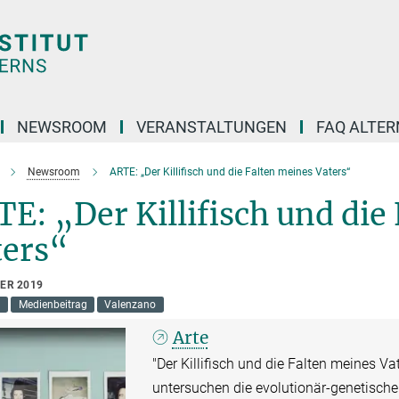
NEWSROOM
VERANSTALTUNGEN
FAQ ALTER
Newsroom
ARTE: „Der Killifisch und die Falten meines Vaters“
E: „Der Killifisch und die
ters“
BER 2019
h
Medienbeitrag
Valenzano
Arte
"Der Killifisch und die Falten meines V
untersuchen die evolutionär-genetisch