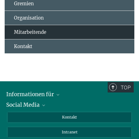
Gremien
Organisation
Mitarbeitende
Kontakt
TOP
Informationen für
Social Media
Bewerbende
Besucher:innen
LinkedIn
Kontakt
Forschende
Bluesky
Intranet
Journalist:innen
YouTube