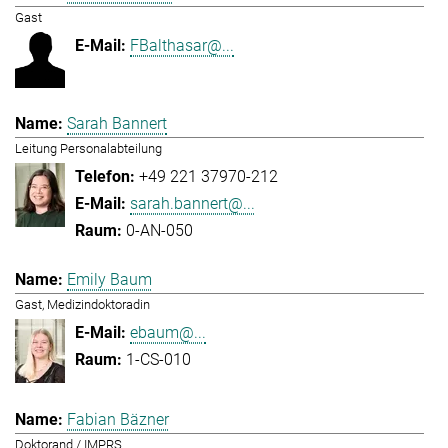
Gast
FBalthasar@...
Sarah Bannert
Leitung Personalabteilung
+49 221 37970-212
sarah.bannert@...
0-AN-050
Emily Baum
Gast, Medizindoktoradin
ebaum@...
1-CS-010
Fabian Bäzner
Doktorand / IMPRS