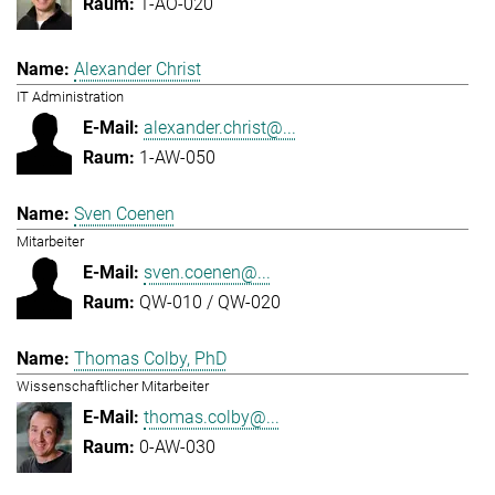
1-AO-020
Alexander Christ
IT Administration
alexander.christ@...
1-AW-050
Sven Coenen
Mitarbeiter
sven.coenen@...
QW-010 / QW-020
Thomas Colby, PhD
Wissenschaftlicher Mitarbeiter
thomas.colby@...
0-AW-030