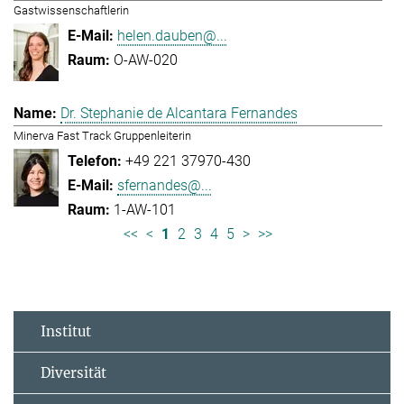
Gastwissenschaftlerin
helen.dauben@...
O-AW-020
Dr. Stephanie de Alcantara Fernandes
Minerva Fast Track Gruppenleiterin
+49 221 37970-430
sfernandes@...
1-AW-101
<<
<
1
2
3
4
5
>
>>
Institut
Diversität