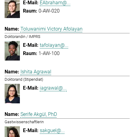
EAbraham@...
0-AW-020
Toluwanimi Victory Afolayan
Doktorandin / IMPRS
tafolayan@...
1-AW-100
Ishita Agrawal
Doktorand (Stipendiat)
iagrawal@...
Serife Akgül, PhD
Gastwissenschaftlerin
sakguel@...