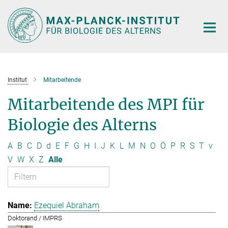
Hauptinhalt
Institut
Mitarbeitende
Mitarbeitende des MPI für
Biologie des Alterns
A
B
C
D
d
E
F
G
H
I
J
K
L
M
N
O
Ö
P
R
S
T
v
V
W
X
Z
Alle
Ezequiel Abraham
Doktorand / IMPRS