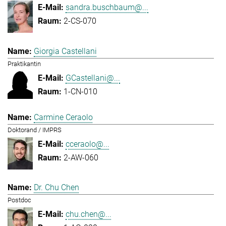
sandra.buschbaum@...
2-CS-070
Giorgia Castellani
Praktikantin
GCastellani@...
1-CN-010
Carmine Ceraolo
Doktorand / IMPRS
cceraolo@...
2-AW-060
Dr. Chu Chen
Postdoc
chu.chen@...