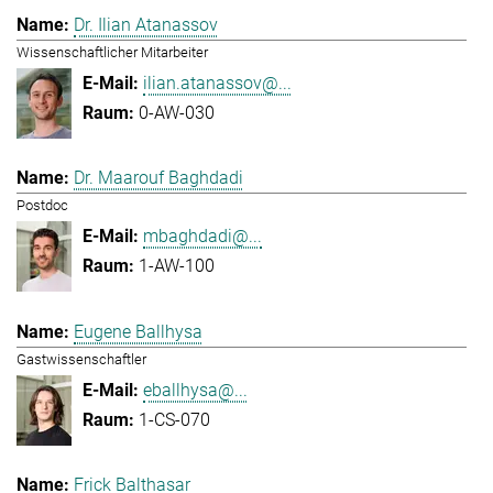
Dr. Ilian Atanassov
Wissenschaftlicher Mitarbeiter
ilian.atanassov@...
0-AW-030
Dr. Maarouf Baghdadi
Postdoc
mbaghdadi@...
1-AW-100
Eugene Ballhysa
Gastwissenschaftler
eballhysa@...
1-CS-070
Frick Balthasar