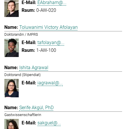
EAbraham@...
0-AW-020
Toluwanimi Victory Afolayan
Doktorandin / IMPRS
tafolayan@...
1-AW-100
Ishita Agrawal
Doktorand (Stipendiat)
iagrawal@...
Serife Akgül, PhD
Gastwissenschaftlerin
sakguel@...