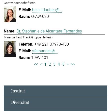
Gastwissenschaftlerin
helen.dauben@...
O-AW-020
Dr. Stephanie de Alcantara Fernandes
Minerva Fast Track Gruppenleiterin
+49 221 37970-430
sfernandes@...
1-AW-101
<<
<
1
2
3
4
5
>
>>
Institut
Diversität