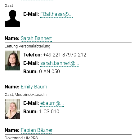
Gast
FBalthasar@...
Sarah Bannert
Leitung Personalabteilung
+49 221 37970-212
sarah.bannert@...
0-AN-050
Emily Baum
Gast, Medizindoktoradin
ebaum@...
1-CS-010
Fabian Bäzner
Doktorand / IMPRS