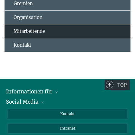
Gremien
Organisation
Mitarbeitende
Kontakt
TOP
Informationen für
Social Media
Bewerbende
Besucher:innen
LinkedIn
Kontakt
Forschende
Bluesky
Intranet
Journalist:innen
YouTube