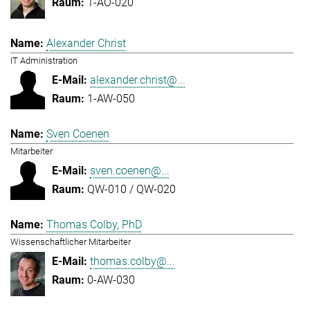
1-AO-020
Alexander Christ
IT Administration
alexander.christ@...
1-AW-050
Sven Coenen
Mitarbeiter
sven.coenen@...
QW-010 / QW-020
Thomas Colby, PhD
Wissenschaftlicher Mitarbeiter
thomas.colby@...
0-AW-030