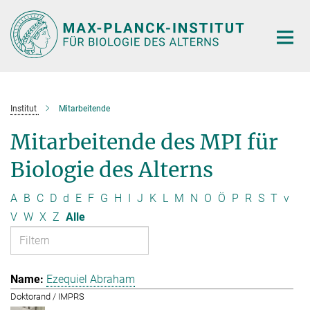
Hauptinhalt
Institut
Mitarbeitende
Mitarbeitende des MPI für
Biologie des Alterns
A
B
C
D
d
E
F
G
H
I
J
K
L
M
N
O
Ö
P
R
S
T
v
V
W
X
Z
Alle
Ezequiel Abraham
Doktorand / IMPRS