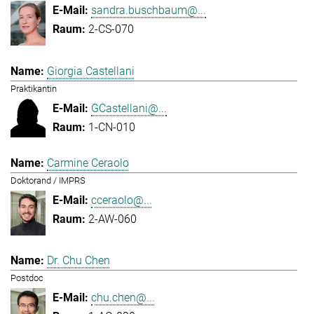
sandra.buschbaum@...
2-CS-070
Giorgia Castellani
Praktikantin
GCastellani@...
1-CN-010
Carmine Ceraolo
Doktorand / IMPRS
cceraolo@...
2-AW-060
Dr. Chu Chen
Postdoc
chu.chen@...