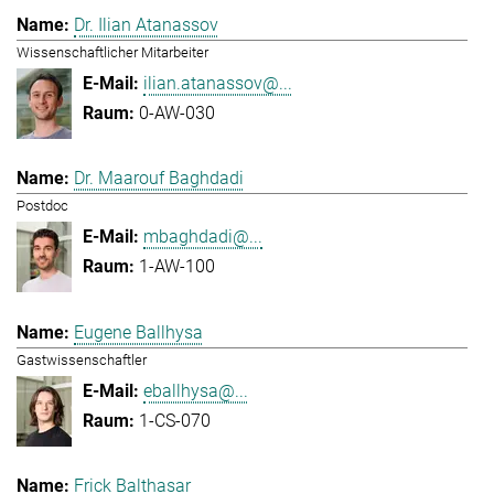
Dr. Ilian Atanassov
Wissenschaftlicher Mitarbeiter
ilian.atanassov@...
0-AW-030
Dr. Maarouf Baghdadi
Postdoc
mbaghdadi@...
1-AW-100
Eugene Ballhysa
Gastwissenschaftler
eballhysa@...
1-CS-070
Frick Balthasar