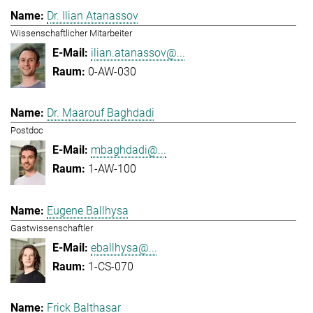
Dr. Ilian Atanassov
Wissenschaftlicher Mitarbeiter
ilian.atanassov@...
0-AW-030
Dr. Maarouf Baghdadi
Postdoc
mbaghdadi@...
1-AW-100
Eugene Ballhysa
Gastwissenschaftler
eballhysa@...
1-CS-070
Frick Balthasar