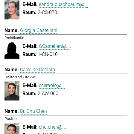
sandra.buschbaum@...
2-CS-070
Giorgia Castellani
Praktikantin
GCastellani@...
1-CN-010
Carmine Ceraolo
Doktorand / IMPRS
cceraolo@...
2-AW-060
Dr. Chu Chen
Postdoc
chu.chen@...