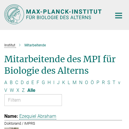
Hauptinhalt
Institut
Mitarbeitende
Mitarbeitende des MPI für
Biologie des Alterns
A
B
C
D
d
E
F
G
H
I
J
K
L
M
N
O
Ö
P
R
S
T
v
V
W
X
Z
Alle
Ezequiel Abraham
Doktorand / IMPRS