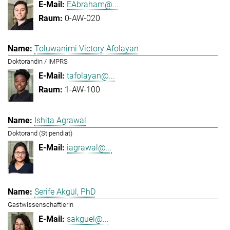
EAbraham@...
0-AW-020
Toluwanimi Victory Afolayan
Doktorandin / IMPRS
tafolayan@...
1-AW-100
Ishita Agrawal
Doktorand (Stipendiat)
iagrawal@...
Serife Akgül, PhD
Gastwissenschaftlerin
sakguel@...