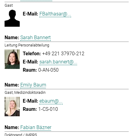
Gast
FBalthasar@...
Sarah Bannert
Leitung Personalabteilung
+49 221 37970-212
sarah.bannert@...
0-AN-050
Emily Baum
Gast, Medizindoktoradin
ebaum@...
1-CS-010
Fabian Bäzner
Doktorand / IMPRS