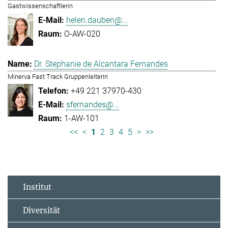
Gastwissenschaftlerin
helen.dauben@...
O-AW-020
Dr. Stephanie de Alcantara Fernandes
Minerva Fast Track Gruppenleiterin
+49 221 37970-430
sfernandes@...
1-AW-101
<<
<
1
2
3
4
5
>
>>
Institut
Diversität