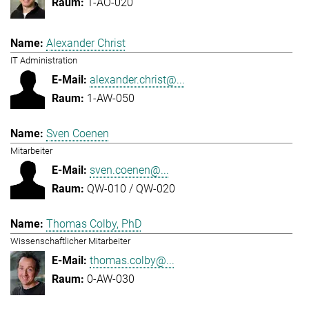
1-AO-020
Alexander Christ
IT Administration
alexander.christ@...
1-AW-050
Sven Coenen
Mitarbeiter
sven.coenen@...
QW-010 / QW-020
Thomas Colby, PhD
Wissenschaftlicher Mitarbeiter
thomas.colby@...
0-AW-030