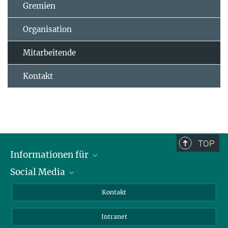
Gremien
Organisation
Mitarbeitende
Kontakt
TOP
Informationen für
Social Media
Bewerbende
Besucher:innen
LinkedIn
Kontakt
Forschende
Bluesky
Intranet
Journalist:innen
YouTube