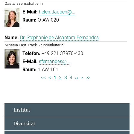
Gastwissenschaftlerin
helen.dauben@...
O-AW-020
Dr. Stephanie de Alcantara Fernandes
Minerva Fast Track Gruppenleiterin
+49 221 37970-430
sfernandes@...
1-AW-101
<<
<
1
2
3
4
5
>
>>
Institut
Diversität