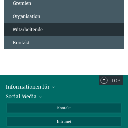
Gremien
Organisation
Mitarbeitende
Kontakt
TOP
Informationen für
Social Media
Bewerbende
Besucher:innen
LinkedIn
Kontakt
Forschende
Bluesky
Intranet
Journalist:innen
YouTube