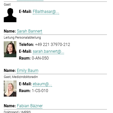
Gast
FBalthasar@...
Sarah Bannert
Leitung Personalabteilung
+49 221 37970-212
sarah.bannert@...
0-AN-050
Emily Baum
Gast, Medizindoktoradin
ebaum@...
1-CS-010
Fabian Bäzner
Doktorand / IMPRS