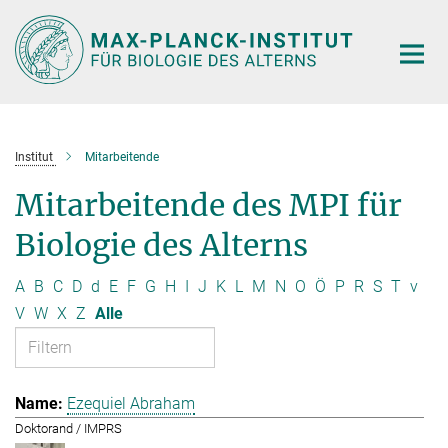
Hauptinhalt
Institut
Mitarbeitende
Mitarbeitende des MPI für
Biologie des Alterns
A
B
C
D
d
E
F
G
H
I
J
K
L
M
N
O
Ö
P
R
S
T
v
V
W
X
Z
Alle
Ezequiel Abraham
Doktorand / IMPRS