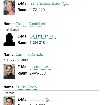
sandra.buschbaum@...
2-CS-070
Giorgia Castellani
Praktikantin
GCastellani@...
1-CN-010
Carmine Ceraolo
Doktorand / IMPRS
cceraolo@...
2-AW-060
Dr. Chu Chen
Postdoc
chu.chen@...