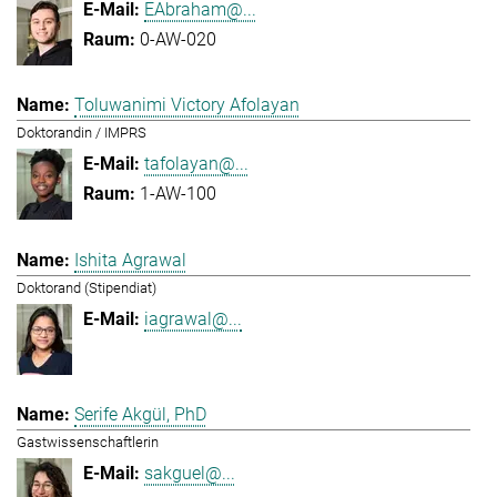
EAbraham@...
0-AW-020
Toluwanimi Victory Afolayan
Doktorandin / IMPRS
tafolayan@...
1-AW-100
Ishita Agrawal
Doktorand (Stipendiat)
iagrawal@...
Serife Akgül, PhD
Gastwissenschaftlerin
sakguel@...