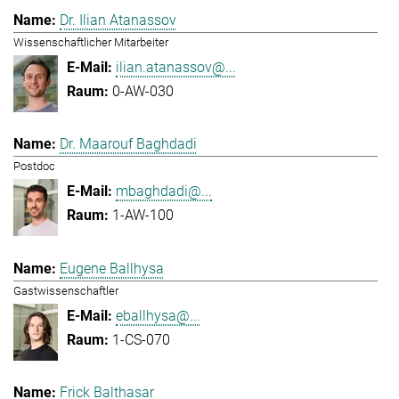
Dr. Ilian Atanassov
Wissenschaftlicher Mitarbeiter
ilian.atanassov@...
0-AW-030
Dr. Maarouf Baghdadi
Postdoc
mbaghdadi@...
1-AW-100
Eugene Ballhysa
Gastwissenschaftler
eballhysa@...
1-CS-070
Frick Balthasar