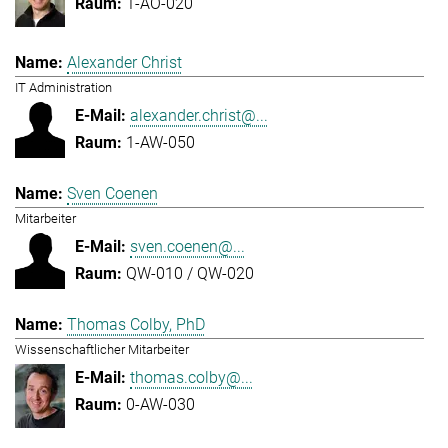
1-AO-020
Alexander Christ
IT Administration
alexander.christ@...
1-AW-050
Sven Coenen
Mitarbeiter
sven.coenen@...
QW-010 / QW-020
Thomas Colby, PhD
Wissenschaftlicher Mitarbeiter
thomas.colby@...
0-AW-030