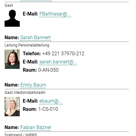
Gast
FBalthasar@...
Sarah Bannert
Leitung Personalabteilung
+49 221 37970-212
sarah.bannert@...
0-AN-050
Emily Baum
Gast, Medizindoktoradin
ebaum@...
1-CS-010
Fabian Bäzner
Doktorand / IMPRS