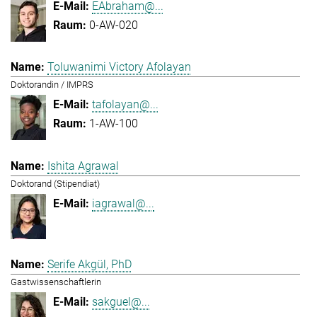
EAbraham@...
0-AW-020
Toluwanimi Victory Afolayan
Doktorandin / IMPRS
tafolayan@...
1-AW-100
Ishita Agrawal
Doktorand (Stipendiat)
iagrawal@...
Serife Akgül, PhD
Gastwissenschaftlerin
sakguel@...