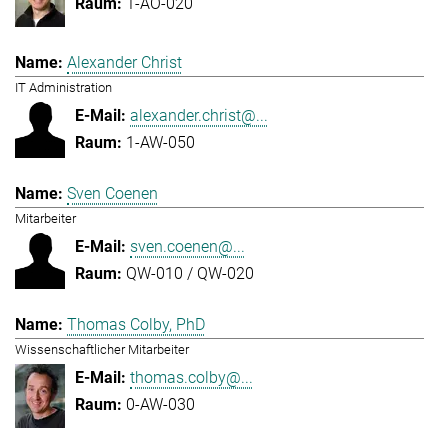
1-AO-020
Alexander Christ
IT Administration
alexander.christ@...
1-AW-050
Sven Coenen
Mitarbeiter
sven.coenen@...
QW-010 / QW-020
Thomas Colby, PhD
Wissenschaftlicher Mitarbeiter
thomas.colby@...
0-AW-030