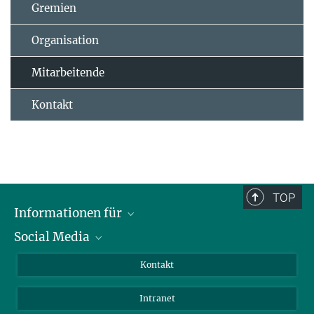
Gremien
Organisation
Mitarbeitende
Kontakt
TOP
Informationen für
Social Media
Bewerbende
Besucher:innen
LinkedIn
Kontakt
Forschende
Bluesky
Intranet
Journalist:innen
YouTube