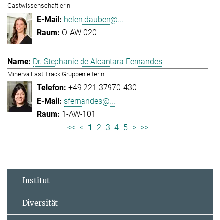
Gastwissenschaftlerin
helen.dauben@...
O-AW-020
Dr. Stephanie de Alcantara Fernandes
Minerva Fast Track Gruppenleiterin
+49 221 37970-430
sfernandes@...
1-AW-101
<<
<
1
2
3
4
5
>
>>
Institut
Diversität