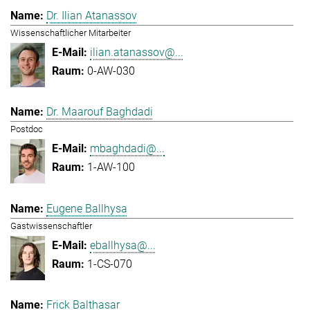
Dr. Ilian Atanassov
Wissenschaftlicher Mitarbeiter
ilian.atanassov@...
0-AW-030
Dr. Maarouf Baghdadi
Postdoc
mbaghdadi@...
1-AW-100
Eugene Ballhysa
Gastwissenschaftler
eballhysa@...
1-CS-070
Frick Balthasar