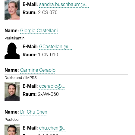
sandra.buschbaum@...
2-CS-070
Giorgia Castellani
Praktikantin
GCastellani@...
1-CN-010
Carmine Ceraolo
Doktorand / IMPRS
cceraolo@...
2-AW-060
Dr. Chu Chen
Postdoc
chu.chen@...