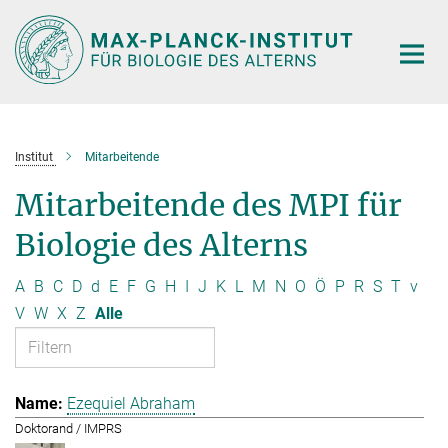
Hauptinhalt
Institut
Mitarbeitende
Mitarbeitende des MPI für
Biologie des Alterns
A
B
C
D
d
E
F
G
H
I
J
K
L
M
N
O
Ö
P
R
S
T
v
V
W
X
Z
Alle
Ezequiel Abraham
Doktorand / IMPRS