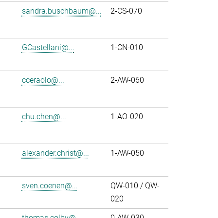
sandra.buschbaum@...
2-CS-070
GCastellani@...
1-CN-010
cceraolo@...
2-AW-060
chu.chen@...
1-AO-020
alexander.christ@...
1-AW-050
sven.coenen@...
QW-010 / QW-
020
thomas.colby@...
0-AW-030