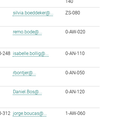
140
silvia.boeddeker@...
ZS-080
remo.bode@...
0-AW-020
0-248
isabelle.bollig@...
0-AN-110
rbontjer@...
0-AN-050
Daniel.Bos@...
0-AN-120
0-312
jorge.boucas@...
1-AW-060