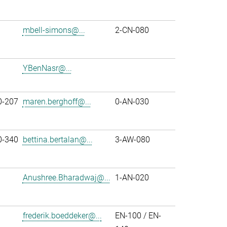
mbell-simons@...
2-CN-080
YBenNasr@...
0-207
maren.berghoff@...
0-AN-030
0-340
bettina.bertalan@...
3-AW-080
Anushree.Bharadwaj@...
1-AN-020
frederik.boeddeker@...
EN-100 / EN-