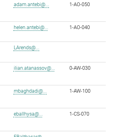
adam.antebi@...
1-AO-050
helen.antebi@...
1-AO-040
LArends@...
ilian.atanassov@...
0-AW-030
mbaghdadi@...
1-AW-100
eballhysa@...
1-CS-070
FBalthasar@...