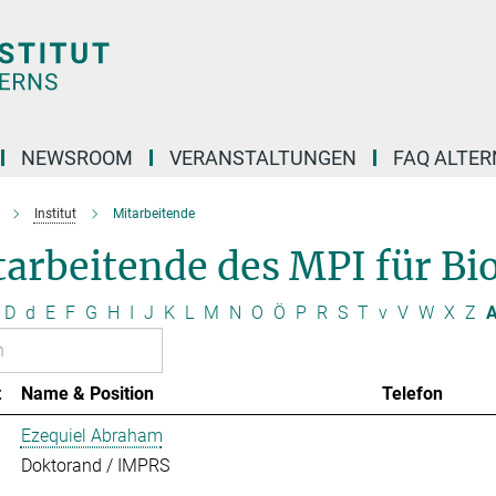
NEWSROOM
VERANSTALTUNGEN
FAQ ALTER
Institut
Mitarbeitende
arbeitende des MPI für Bio
D
d
E
F
G
H
I
J
K
L
M
N
O
Ö
P
R
S
T
v
V
W
X
Z
A
t
Name & Position
Telefon
Ezequiel Abraham
Doktorand / IMPRS