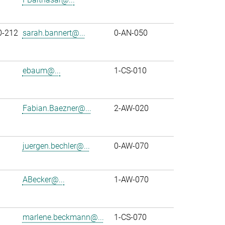
0-212
sarah.bannert@...
0-AN-050
ebaum@...
1-CS-010
Fabian.Baezner@...
2-AW-020
juergen.bechler@...
0-AW-070
ABecker@...
1-AW-070
marlene.beckmann@...
1-CS-070