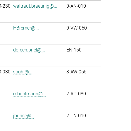
0-230
waltraut.braeunig@...
0-AN-010
HBremer@...
0-VW-050
doreen.briel@...
EN-150
0-930
sbuhl@...
3-AW-055
mbuhlmann@...
2-AO-080
jbunse@...
2-CN-010