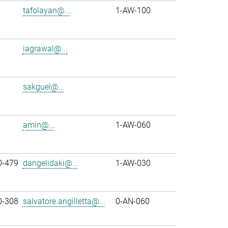
tafolayan@...
1-AW-100
iagrawal@...
sakguel@...
amin@...
1-AW-060
0-479
dangelidaki@...
1-AW-030
0-308
salvatore.angilletta@...
0-AN-060