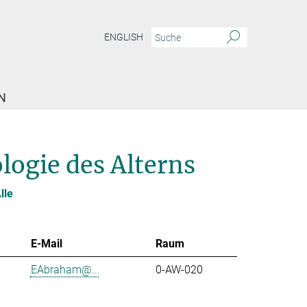
ENGLISH
N
logie des Alterns
lle
E-Mail
Raum
EAbraham@...
0-AW-020