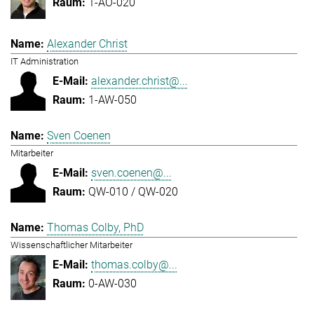
1-AO-020
Alexander Christ
IT Administration
alexander.christ@...
1-AW-050
Sven Coenen
Mitarbeiter
sven.coenen@...
QW-010 / QW-020
Thomas Colby, PhD
Wissenschaftlicher Mitarbeiter
thomas.colby@...
0-AW-030