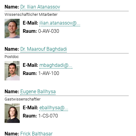
Dr. Ilian Atanassov
Wissenschaftlicher Mitarbeiter
ilian.atanassov@...
0-AW-030
Dr. Maarouf Baghdadi
Postdoc
mbaghdadi@...
1-AW-100
Eugene Ballhysa
Gastwissenschaftler
eballhysa@...
1-CS-070
Frick Balthasar