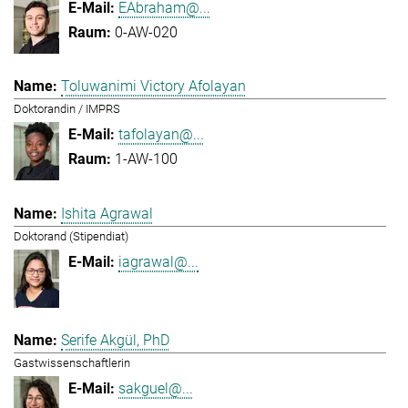
EAbraham@...
0-AW-020
Toluwanimi Victory Afolayan
Doktorandin / IMPRS
tafolayan@...
1-AW-100
Ishita Agrawal
Doktorand (Stipendiat)
iagrawal@...
Serife Akgül, PhD
Gastwissenschaftlerin
sakguel@...