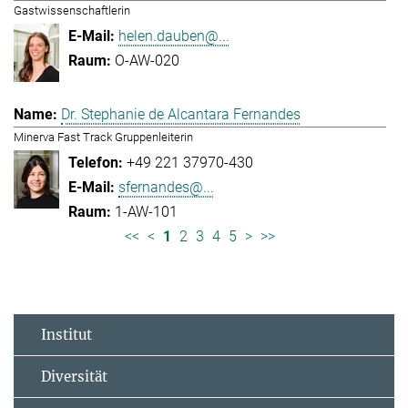
Gastwissenschaftlerin
helen.dauben@...
O-AW-020
Dr. Stephanie de Alcantara Fernandes
Minerva Fast Track Gruppenleiterin
+49 221 37970-430
sfernandes@...
1-AW-101
<<
<
1
2
3
4
5
>
>>
Institut
Diversität