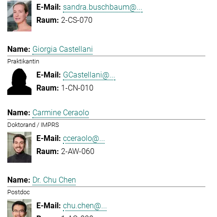
sandra.buschbaum@...
2-CS-070
Giorgia Castellani
Praktikantin
GCastellani@...
1-CN-010
Carmine Ceraolo
Doktorand / IMPRS
cceraolo@...
2-AW-060
Dr. Chu Chen
Postdoc
chu.chen@...