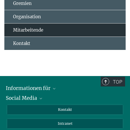
Gremien
Organisation
Mitarbeitende
Kontakt
TOP
Informationen für
Social Media
Bewerbende
Besucher:innen
LinkedIn
Kontakt
Forschende
Bluesky
Intranet
Journalist:innen
YouTube