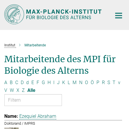
Hauptinhalt
Institut
Mitarbeitende
Mitarbeitende des MPI für
Biologie des Alterns
A
B
C
D
d
E
F
G
H
I
J
K
L
M
N
O
Ö
P
R
S
T
v
V
W
X
Z
Alle
Ezequiel Abraham
Doktorand / IMPRS