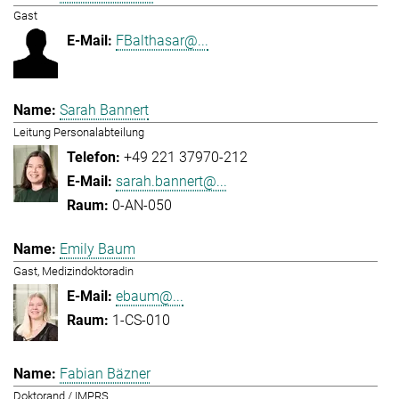
Gast
FBalthasar@...
Sarah Bannert
Leitung Personalabteilung
+49 221 37970-212
sarah.bannert@...
0-AN-050
Emily Baum
Gast, Medizindoktoradin
ebaum@...
1-CS-010
Fabian Bäzner
Doktorand / IMPRS