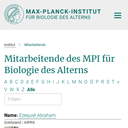
Hauptinhalt
Institut
Mitarbeitende
Mitarbeitende des MPI für
Biologie des Alterns
A
B
C
D
d
E
F
G
H
I
J
K
L
M
N
O
Ö
P
R
S
T
v
V
W
X
Z
Alle
Ezequiel Abraham
Doktorand / IMPRS