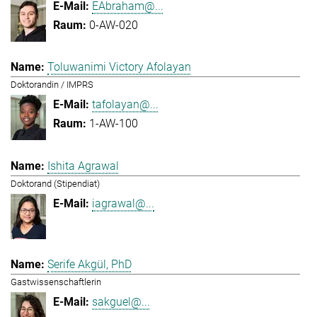
EAbraham@...
0-AW-020
Toluwanimi Victory Afolayan
Doktorandin / IMPRS
tafolayan@...
1-AW-100
Ishita Agrawal
Doktorand (Stipendiat)
iagrawal@...
Serife Akgül, PhD
Gastwissenschaftlerin
sakguel@...