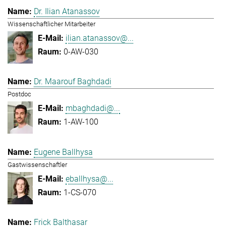
Dr. Ilian Atanassov
Wissenschaftlicher Mitarbeiter
ilian.atanassov@...
0-AW-030
Dr. Maarouf Baghdadi
Postdoc
mbaghdadi@...
1-AW-100
Eugene Ballhysa
Gastwissenschaftler
eballhysa@...
1-CS-070
Frick Balthasar