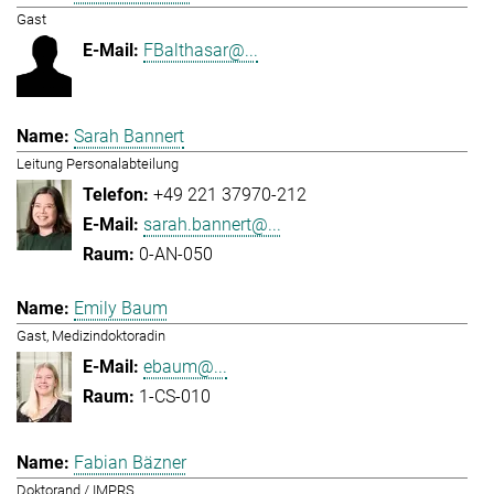
Gast
FBalthasar@...
Sarah Bannert
Leitung Personalabteilung
+49 221 37970-212
sarah.bannert@...
0-AN-050
Emily Baum
Gast, Medizindoktoradin
ebaum@...
1-CS-010
Fabian Bäzner
Doktorand / IMPRS