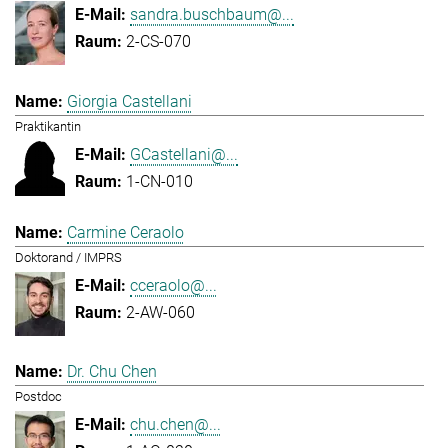
sandra.buschbaum@...
2-CS-070
Giorgia Castellani
Praktikantin
GCastellani@...
1-CN-010
Carmine Ceraolo
Doktorand / IMPRS
cceraolo@...
2-AW-060
Dr. Chu Chen
Postdoc
chu.chen@...