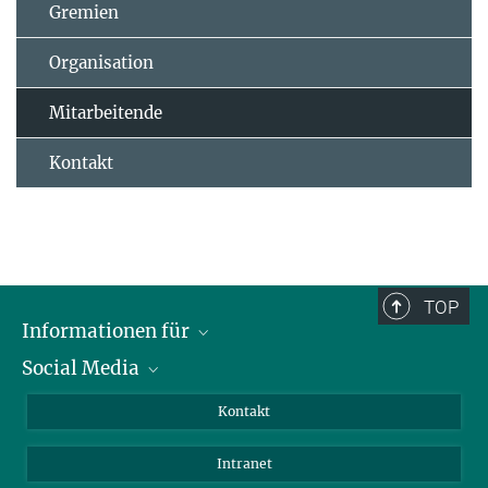
Gremien
Organisation
Mitarbeitende
Kontakt
TOP
Informationen für
Social Media
Bewerbende
Besucher:innen
LinkedIn
Kontakt
Forschende
Bluesky
Intranet
Journalist:innen
YouTube