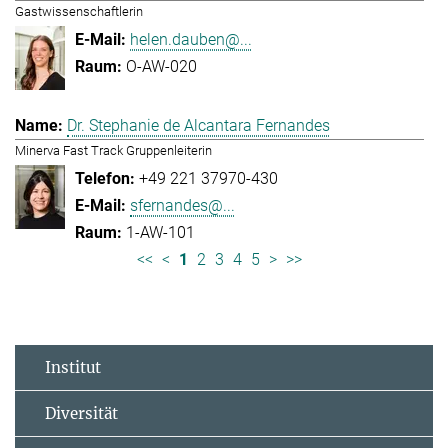
Gastwissenschaftlerin
helen.dauben@...
O-AW-020
Dr. Stephanie de Alcantara Fernandes
Minerva Fast Track Gruppenleiterin
+49 221 37970-430
sfernandes@...
1-AW-101
<<
<
1
2
3
4
5
>
>>
Institut
Diversität