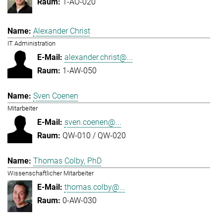
1-AO-020
Alexander Christ
IT Administration
alexander.christ@...
1-AW-050
Sven Coenen
Mitarbeiter
sven.coenen@...
QW-010 / QW-020
Thomas Colby, PhD
Wissenschaftlicher Mitarbeiter
thomas.colby@...
0-AW-030