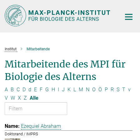
Hauptinhalt
Institut
Mitarbeitende
Mitarbeitende des MPI für
Biologie des Alterns
A
B
C
D
d
E
F
G
H
I
J
K
L
M
N
O
Ö
P
R
S
T
v
V
W
X
Z
Alle
Ezequiel Abraham
Doktorand / IMPRS