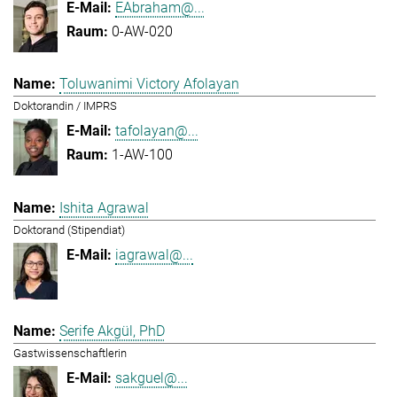
EAbraham@...
0-AW-020
Toluwanimi Victory Afolayan
Doktorandin / IMPRS
tafolayan@...
1-AW-100
Ishita Agrawal
Doktorand (Stipendiat)
iagrawal@...
Serife Akgül, PhD
Gastwissenschaftlerin
sakguel@...