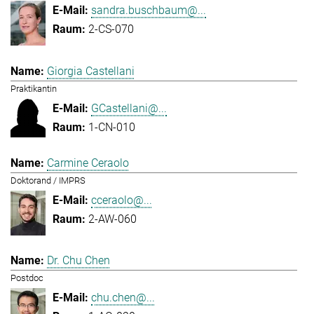
sandra.buschbaum@...
2-CS-070
Giorgia Castellani
Praktikantin
GCastellani@...
1-CN-010
Carmine Ceraolo
Doktorand / IMPRS
cceraolo@...
2-AW-060
Dr. Chu Chen
Postdoc
chu.chen@...