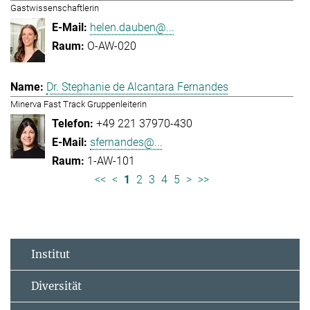
Gastwissenschaftlerin
helen.dauben@...
O-AW-020
Dr. Stephanie de Alcantara Fernandes
Minerva Fast Track Gruppenleiterin
+49 221 37970-430
sfernandes@...
1-AW-101
<<
<
1
2
3
4
5
>
>>
Institut
Diversität