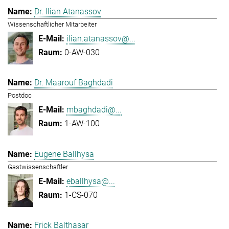
Dr. Ilian Atanassov
Wissenschaftlicher Mitarbeiter
ilian.atanassov@...
0-AW-030
Dr. Maarouf Baghdadi
Postdoc
mbaghdadi@...
1-AW-100
Eugene Ballhysa
Gastwissenschaftler
eballhysa@...
1-CS-070
Frick Balthasar