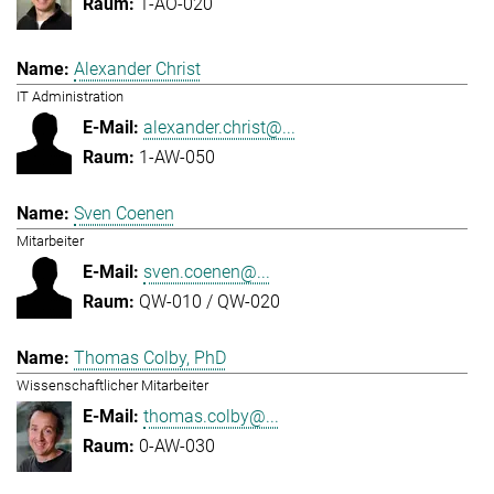
1-AO-020
Alexander Christ
IT Administration
alexander.christ@...
1-AW-050
Sven Coenen
Mitarbeiter
sven.coenen@...
QW-010 / QW-020
Thomas Colby, PhD
Wissenschaftlicher Mitarbeiter
thomas.colby@...
0-AW-030