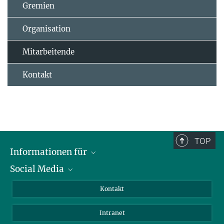
Gremien
Organisation
Mitarbeitende
Kontakt
TOP
Informationen für
Social Media
Bewerbende
Besucher:innen
LinkedIn
Kontakt
Forschende
Bluesky
Intranet
Journalist:innen
YouTube