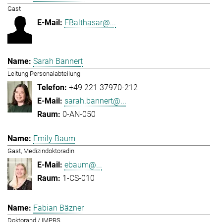
Gast
FBalthasar@...
Sarah Bannert
Leitung Personalabteilung
+49 221 37970-212
sarah.bannert@...
0-AN-050
Emily Baum
Gast, Medizindoktoradin
ebaum@...
1-CS-010
Fabian Bäzner
Doktorand / IMPRS