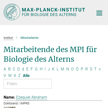
Hauptinhalt
Institut
Mitarbeitende
Mitarbeitende des MPI für
Biologie des Alterns
A
B
C
D
d
E
F
G
H
I
J
K
L
M
N
O
Ö
P
R
S
T
v
V
W
X
Z
Alle
Ezequiel Abraham
Doktorand / IMPRS