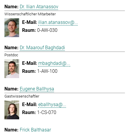
Dr. Ilian Atanassov
Wissenschaftlicher Mitarbeiter
ilian.atanassov@...
0-AW-030
Dr. Maarouf Baghdadi
Postdoc
mbaghdadi@...
1-AW-100
Eugene Ballhysa
Gastwissenschaftler
eballhysa@...
1-CS-070
Frick Balthasar