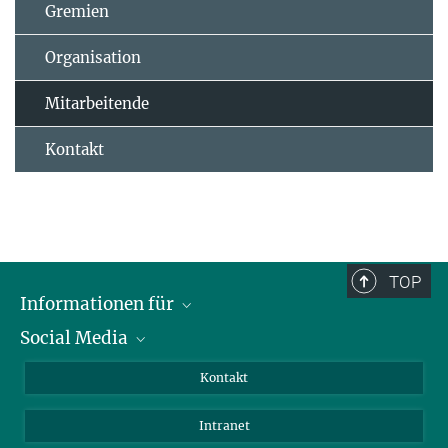
Gremien
Organisation
Mitarbeitende
Kontakt
TOP
Informationen für
Social Media
Bewerbende
Besucher:innen
LinkedIn
Kontakt
Forschende
Bluesky
Intranet
Journalist:innen
YouTube