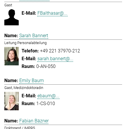
Gast
FBalthasar@...
Sarah Bannert
Leitung Personalabteilung
+49 221 37970-212
sarah.bannert@...
0-AN-050
Emily Baum
Gast, Medizindoktoradin
ebaum@...
1-CS-010
Fabian Bäzner
Doktorand / IMPRS