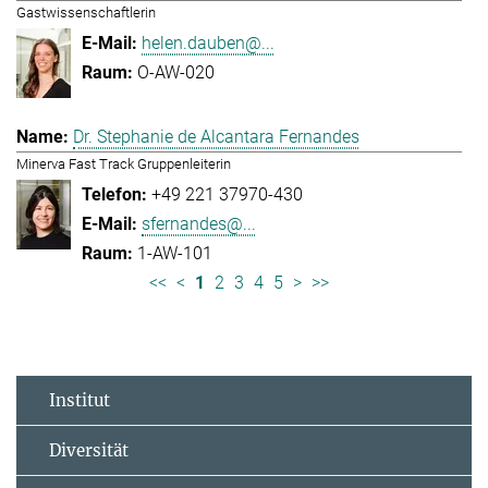
Gastwissenschaftlerin
helen.dauben@...
O-AW-020
Dr. Stephanie de Alcantara Fernandes
Minerva Fast Track Gruppenleiterin
+49 221 37970-430
sfernandes@...
1-AW-101
<<
<
1
2
3
4
5
>
>>
Institut
Diversität