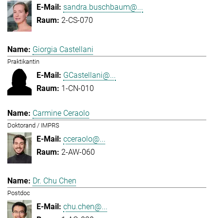
sandra.buschbaum@...
2-CS-070
Giorgia Castellani
Praktikantin
GCastellani@...
1-CN-010
Carmine Ceraolo
Doktorand / IMPRS
cceraolo@...
2-AW-060
Dr. Chu Chen
Postdoc
chu.chen@...