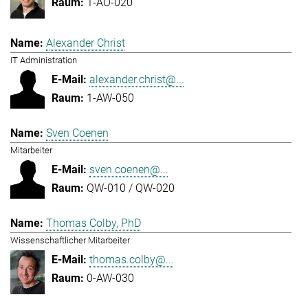
1-AO-020
Alexander Christ
IT Administration
alexander.christ@...
1-AW-050
Sven Coenen
Mitarbeiter
sven.coenen@...
QW-010 / QW-020
Thomas Colby, PhD
Wissenschaftlicher Mitarbeiter
thomas.colby@...
0-AW-030