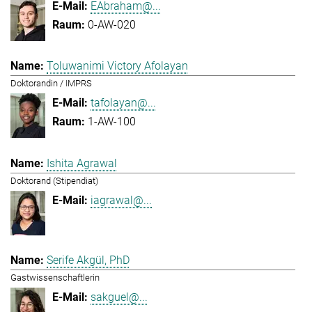
EAbraham@...
0-AW-020
Toluwanimi Victory Afolayan
Doktorandin / IMPRS
tafolayan@...
1-AW-100
Ishita Agrawal
Doktorand (Stipendiat)
iagrawal@...
Serife Akgül, PhD
Gastwissenschaftlerin
sakguel@...