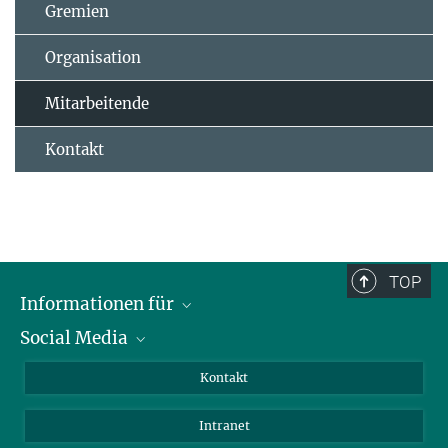
Gremien
Organisation
Mitarbeitende
Kontakt
TOP
Informationen für
Social Media
Bewerbende
Besucher:innen
LinkedIn
Kontakt
Forschende
Bluesky
Intranet
Journalist:innen
YouTube