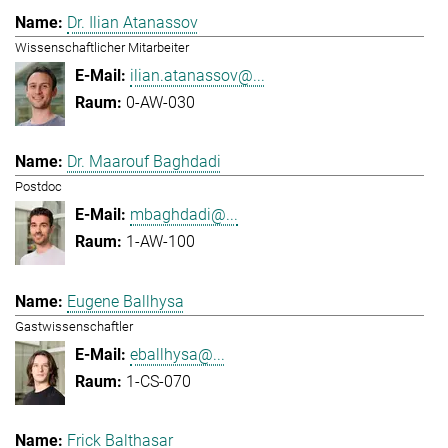
Dr. Ilian Atanassov
Wissenschaftlicher Mitarbeiter
ilian.atanassov@...
0-AW-030
Dr. Maarouf Baghdadi
Postdoc
mbaghdadi@...
1-AW-100
Eugene Ballhysa
Gastwissenschaftler
eballhysa@...
1-CS-070
Frick Balthasar