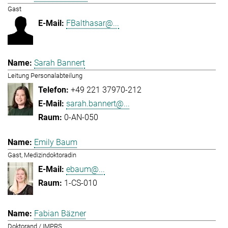
Gast
FBalthasar@...
Sarah Bannert
Leitung Personalabteilung
+49 221 37970-212
sarah.bannert@...
0-AN-050
Emily Baum
Gast, Medizindoktoradin
ebaum@...
1-CS-010
Fabian Bäzner
Doktorand / IMPRS