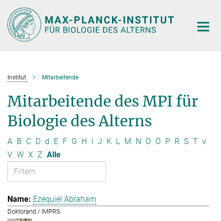
Hauptinhalt
Institut
Mitarbeitende
Mitarbeitende des MPI für
Biologie des Alterns
A
B
C
D
d
E
F
G
H
I
J
K
L
M
N
O
Ö
P
R
S
T
v
V
W
X
Z
Alle
Ezequiel Abraham
Doktorand / IMPRS