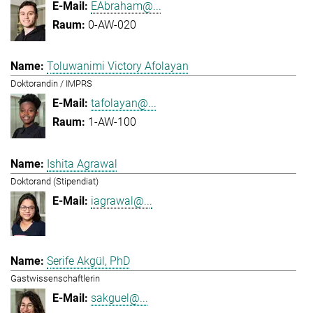
EAbraham@...
0-AW-020
Toluwanimi Victory Afolayan
Doktorandin / IMPRS
tafolayan@...
1-AW-100
Ishita Agrawal
Doktorand (Stipendiat)
iagrawal@...
Serife Akgül, PhD
Gastwissenschaftlerin
sakguel@...