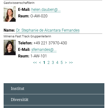
Gastwissenschaftlerin
helen.dauben@...
O-AW-020
Dr. Stephanie de Alcantara Fernandes
Minerva Fast Track Gruppenleiterin
+49 221 37970-430
sfernandes@...
1-AW-101
<<
<
1
2
3
4
5
>
>>
Institut
Diversität