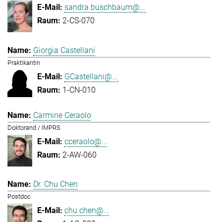
sandra.buschbaum@...
2-CS-070
Giorgia Castellani
Praktikantin
GCastellani@...
1-CN-010
Carmine Ceraolo
Doktorand / IMPRS
cceraolo@...
2-AW-060
Dr. Chu Chen
Postdoc
chu.chen@...