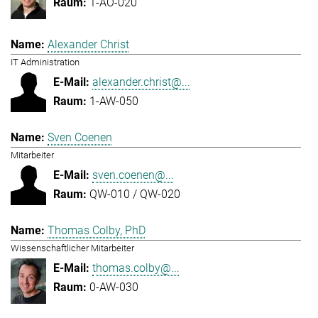
1-AO-020
Alexander Christ
IT Administration
alexander.christ@...
1-AW-050
Sven Coenen
Mitarbeiter
sven.coenen@...
QW-010 / QW-020
Thomas Colby, PhD
Wissenschaftlicher Mitarbeiter
thomas.colby@...
0-AW-030