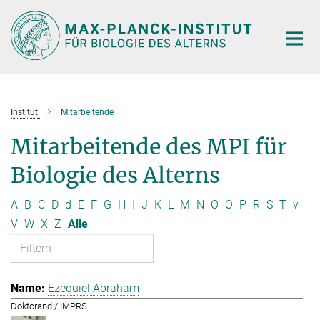
Hauptinhalt
Institut
Mitarbeitende
Mitarbeitende des MPI für
Biologie des Alterns
A
B
C
D
d
E
F
G
H
I
J
K
L
M
N
O
Ö
P
R
S
T
v
V
W
X
Z
Alle
Ezequiel Abraham
Doktorand / IMPRS