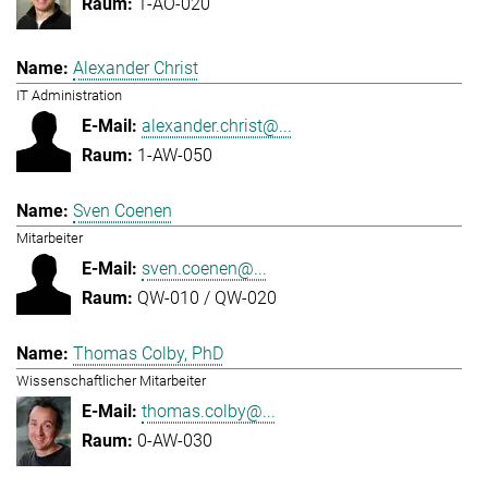
1-AO-020
Alexander Christ
IT Administration
alexander.christ@...
1-AW-050
Sven Coenen
Mitarbeiter
sven.coenen@...
QW-010 / QW-020
Thomas Colby, PhD
Wissenschaftlicher Mitarbeiter
thomas.colby@...
0-AW-030