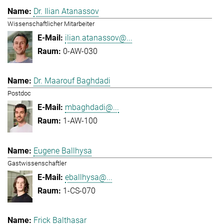
Dr. Ilian Atanassov
Wissenschaftlicher Mitarbeiter
ilian.atanassov@...
0-AW-030
Dr. Maarouf Baghdadi
Postdoc
mbaghdadi@...
1-AW-100
Eugene Ballhysa
Gastwissenschaftler
eballhysa@...
1-CS-070
Frick Balthasar