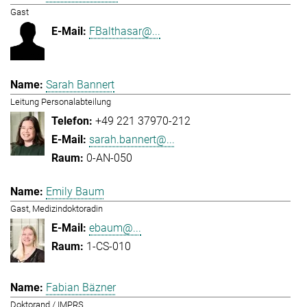
Gast
FBalthasar@...
Sarah Bannert
Leitung Personalabteilung
+49 221 37970-212
sarah.bannert@...
0-AN-050
Emily Baum
Gast, Medizindoktoradin
ebaum@...
1-CS-010
Fabian Bäzner
Doktorand / IMPRS