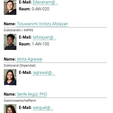
EAbraham@...
0-AW-020
Toluwanimi Victory Afolayan
Doktorandin / IMPRS
tafolayan@...
1-AW-100
Ishita Agrawal
Doktorand (Stipendiat)
iagrawal@...
Serife Akgül, PhD
Gastwissenschaftlerin
sakguel@...