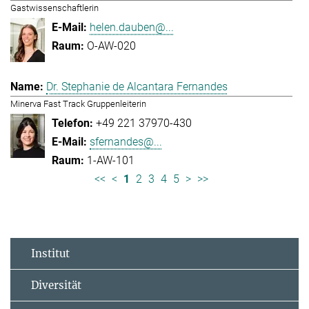
Gastwissenschaftlerin
helen.dauben@...
O-AW-020
Dr. Stephanie de Alcantara Fernandes
Minerva Fast Track Gruppenleiterin
+49 221 37970-430
sfernandes@...
1-AW-101
<<
<
1
2
3
4
5
>
>>
Institut
Diversität