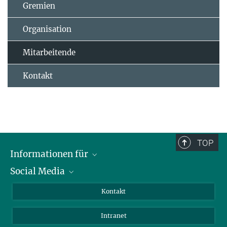
Gremien
Organisation
Mitarbeitende
Kontakt
TOP
Informationen für
Social Media
Bewerbende
Besucher:innen
LinkedIn
Kontakt
Forschende
Bluesky
Intranet
Journalist:innen
YouTube