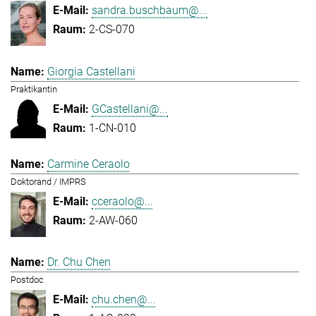
sandra.buschbaum@...
2-CS-070
Giorgia Castellani
Praktikantin
GCastellani@...
1-CN-010
Carmine Ceraolo
Doktorand / IMPRS
cceraolo@...
2-AW-060
Dr. Chu Chen
Postdoc
chu.chen@...