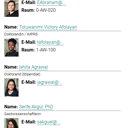
EAbraham@...
0-AW-020
Toluwanimi Victory Afolayan
Doktorandin / IMPRS
tafolayan@...
1-AW-100
Ishita Agrawal
Doktorand (Stipendiat)
iagrawal@...
Serife Akgül, PhD
Gastwissenschaftlerin
sakguel@...