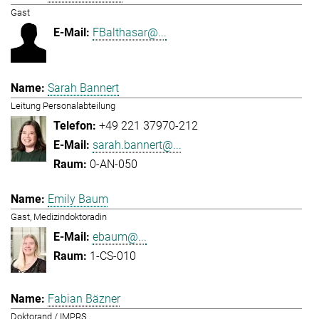
Gast
FBalthasar@...
Sarah Bannert
Leitung Personalabteilung
+49 221 37970-212
sarah.bannert@...
0-AN-050
Emily Baum
Gast, Medizindoktoradin
ebaum@...
1-CS-010
Fabian Bäzner
Doktorand / IMPRS