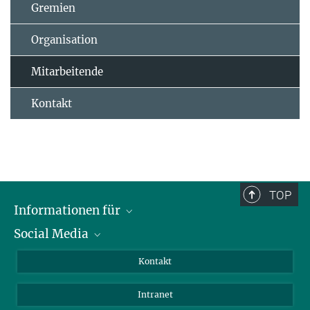
Gremien
Organisation
Mitarbeitende
Kontakt
TOP
Informationen für
Social Media
Bewerbende
Besucher:innen
LinkedIn
Kontakt
Forschende
Bluesky
Intranet
Journalist:innen
YouTube