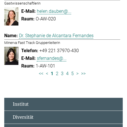
Gastwissenschaftlerin
helen.dauben@...
O-AW-020
Dr. Stephanie de Alcantara Fernandes
Minerva Fast Track Gruppenleiterin
+49 221 37970-430
sfernandes@...
1-AW-101
<<
<
1
2
3
4
5
>
>>
Institut
Diversität