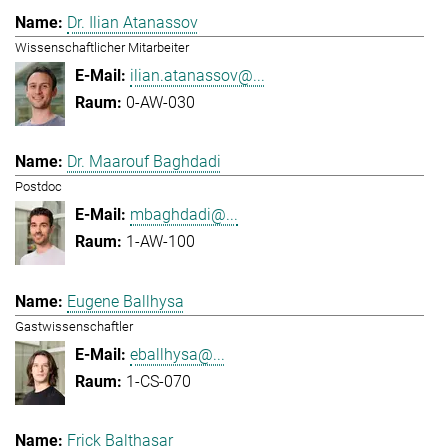
Dr. Ilian Atanassov
Wissenschaftlicher Mitarbeiter
ilian.atanassov@...
0-AW-030
Dr. Maarouf Baghdadi
Postdoc
mbaghdadi@...
1-AW-100
Eugene Ballhysa
Gastwissenschaftler
eballhysa@...
1-CS-070
Frick Balthasar