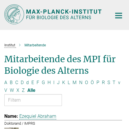
Hauptinhalt
Institut
Mitarbeitende
Mitarbeitende des MPI für
Biologie des Alterns
A
B
C
D
d
E
F
G
H
I
J
K
L
M
N
O
Ö
P
R
S
T
v
V
W
X
Z
Alle
Ezequiel Abraham
Doktorand / IMPRS