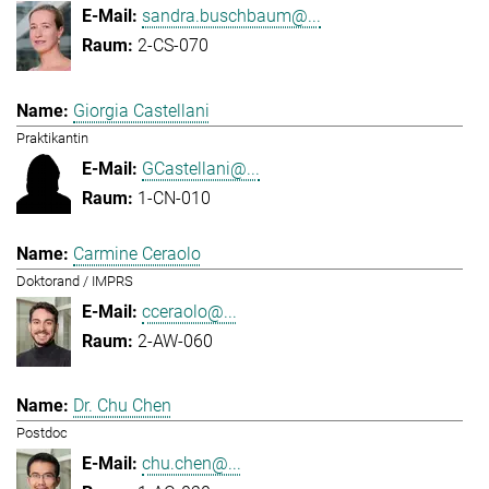
sandra.buschbaum@...
2-CS-070
Giorgia Castellani
Praktikantin
GCastellani@...
1-CN-010
Carmine Ceraolo
Doktorand / IMPRS
cceraolo@...
2-AW-060
Dr. Chu Chen
Postdoc
chu.chen@...