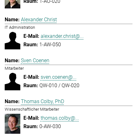
1-AO-020
Alexander Christ
IT Administration
alexander.christ@...
1-AW-050
Sven Coenen
Mitarbeiter
sven.coenen@...
QW-010 / QW-020
Thomas Colby, PhD
Wissenschaftlicher Mitarbeiter
thomas.colby@...
0-AW-030