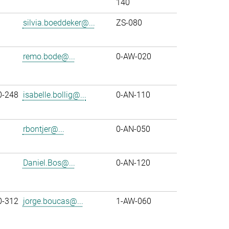
140
silvia.boeddeker@...
ZS-080
remo.bode@...
0-AW-020
0-248
isabelle.bollig@...
0-AN-110
rbontjer@...
0-AN-050
Daniel.Bos@...
0-AN-120
0-312
jorge.boucas@...
1-AW-060