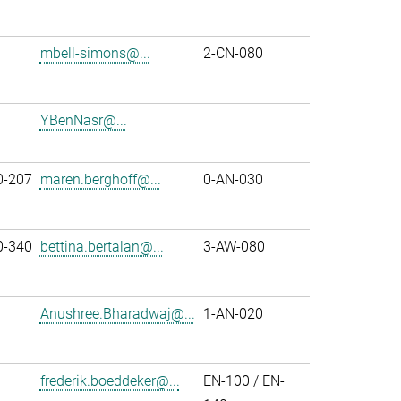
mbell-simons@...
2-CN-080
YBenNasr@...
0-207
maren.berghoff@...
0-AN-030
0-340
bettina.bertalan@...
3-AW-080
Anushree.Bharadwaj@...
1-AN-020
frederik.boeddeker@...
EN-100 / EN-