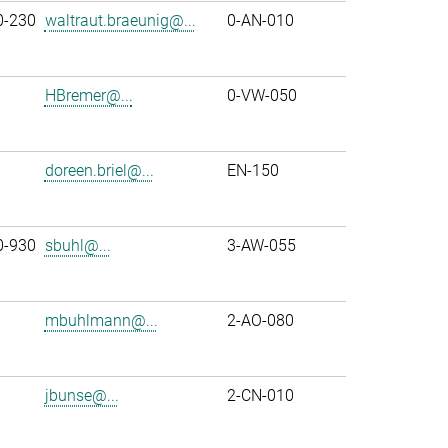
0-230
waltraut.braeunig@...
0-AN-010
HBremer@...
0-VW-050
doreen.briel@...
EN-150
0-930
sbuhl@...
3-AW-055
mbuhlmann@...
2-AO-080
jbunse@...
2-CN-010