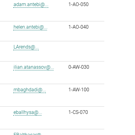
adam.antebi@...
1-AO-050
helen.antebi@...
1-AO-040
LArends@...
ilian.atanassov@...
0-AW-030
mbaghdadi@...
1-AW-100
eballhysa@...
1-CS-070
FBalthasar@...