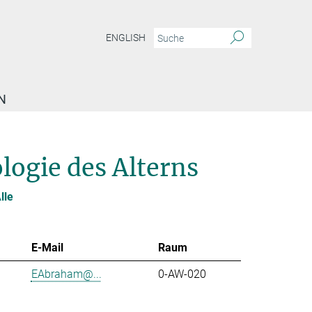
ENGLISH
N
logie des Alterns
lle
E-Mail
Raum
EAbraham@...
0-AW-020