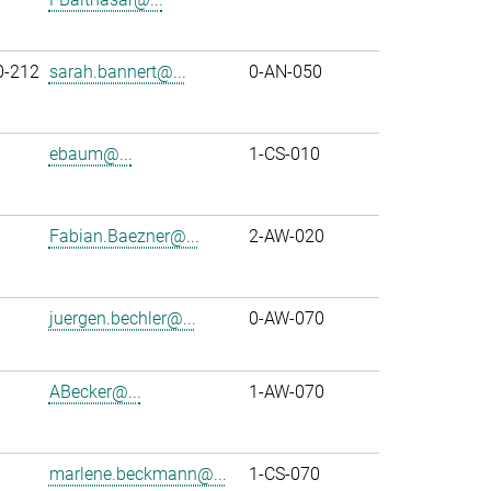
0-212
sarah.bannert@...
0-AN-050
ebaum@...
1-CS-010
Fabian.Baezner@...
2-AW-020
juergen.bechler@...
0-AW-070
ABecker@...
1-AW-070
marlene.beckmann@...
1-CS-070