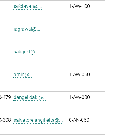
tafolayan@...
1-AW-100
iagrawal@...
sakguel@...
amin@...
1-AW-060
0-479
dangelidaki@...
1-AW-030
0-308
salvatore.angilletta@...
0-AN-060