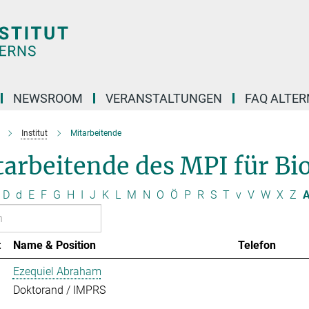
NEWSROOM
VERANSTALTUNGEN
FAQ ALTER
Institut
Mitarbeitende
arbeitende des MPI für Bio
D
d
E
F
G
H
I
J
K
L
M
N
O
Ö
P
R
S
T
v
V
W
X
Z
A
t
Name & Position
Telefon
Ezequiel Abraham
Doktorand / IMPRS