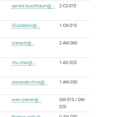
sandra.buschbaum@...
2-CS-070
GCastellani@...
1-CN-010
cceraolo@...
2-AW-060
chu.chen@...
1-AO-020
alexander.christ@...
1-AW-050
sven.coenen@...
QW-010 / QW-
020
thomas.colby@...
0-AW-030