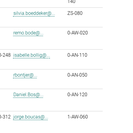
140
silvia.boeddeker@...
ZS-080
remo.bode@...
0-AW-020
0-248
isabelle.bollig@...
0-AN-110
rbontjer@...
0-AN-050
Daniel.Bos@...
0-AN-120
0-312
jorge.boucas@...
1-AW-060