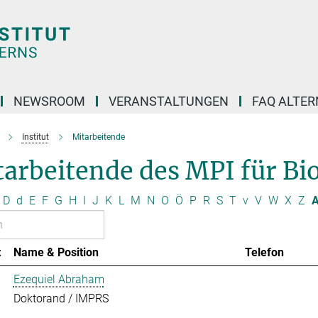
NEWSROOM
VERANSTALTUNGEN
FAQ ALTER
Institut
Mitarbeitende
arbeitende des MPI für Bio
D
d
E
F
G
H
I
J
K
L
M
N
O
Ö
P
R
S
T
v
V
W
X
Z
A
t
Name & Position
Telefon
Ezequiel Abraham
Doktorand / IMPRS