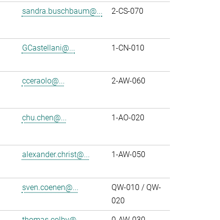
sandra.buschbaum@...
2-CS-070
GCastellani@...
1-CN-010
cceraolo@...
2-AW-060
chu.chen@...
1-AO-020
alexander.christ@...
1-AW-050
sven.coenen@...
QW-010 / QW-
020
thomas.colby@...
0-AW-030