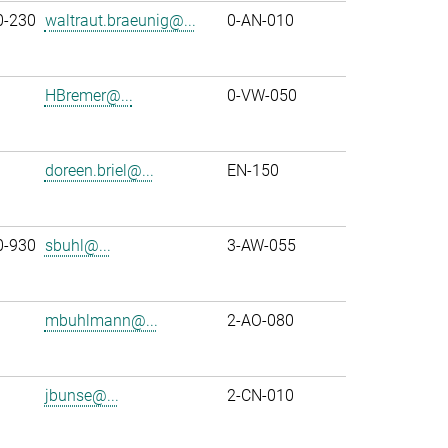
0-230
waltraut.braeunig@...
0-AN-010
HBremer@...
0-VW-050
doreen.briel@...
EN-150
0-930
sbuhl@...
3-AW-055
mbuhlmann@...
2-AO-080
jbunse@...
2-CN-010