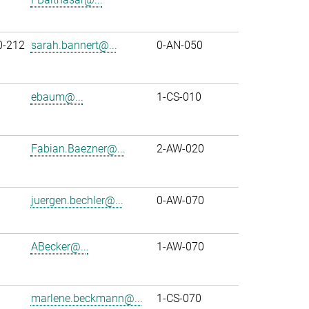
0-212
sarah.bannert@...
0-AN-050
ebaum@...
1-CS-010
Fabian.Baezner@...
2-AW-020
juergen.bechler@...
0-AW-070
ABecker@...
1-AW-070
marlene.beckmann@...
1-CS-070