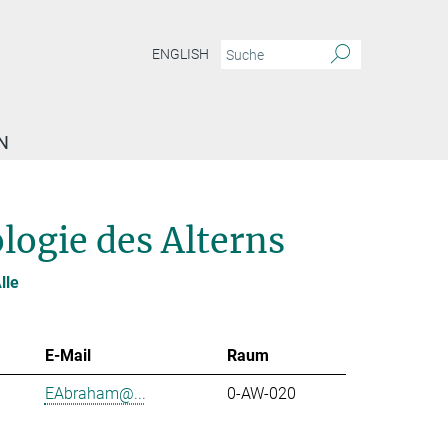
ENGLISH
N
logie des Alterns
lle
E-Mail
Raum
EAbraham@...
0-AW-020