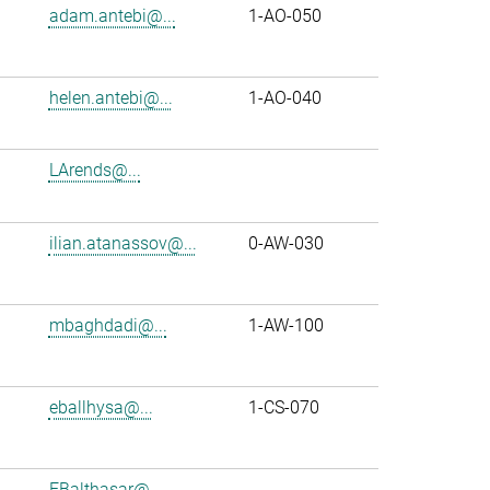
adam.antebi@...
1-AO-050
helen.antebi@...
1-AO-040
LArends@...
ilian.atanassov@...
0-AW-030
mbaghdadi@...
1-AW-100
eballhysa@...
1-CS-070
FBalthasar@...