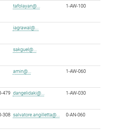
tafolayan@...
1-AW-100
iagrawal@...
sakguel@...
amin@...
1-AW-060
0-479
dangelidaki@...
1-AW-030
0-308
salvatore.angilletta@...
0-AN-060