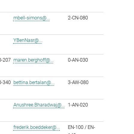
mbell-simons@...
2-CN-080
YBenNasr@...
0-207
maren.berghoff@...
0-AN-030
0-340
bettina.bertalan@...
3-AW-080
Anushree.Bharadwaj@...
1-AN-020
frederik.boeddeker@...
EN-100 / EN-