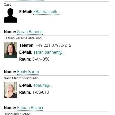
Gast
FBalthasar@...
Sarah Bannert
Leitung Personalabteilung
+49 221 37970-212
sarah.bannert@...
0-AN-050
Emily Baum
Gast, Medizindoktoradin
ebaum@...
1-CS-010
Fabian Bäzner
Doktorand / IMPRS