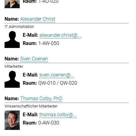
1-AO-020
Alexander Christ
IT Administration
alexander.christ@...
1-AW-050
Sven Coenen
Mitarbeiter
sven.coenen@...
QW-010 / QW-020
Thomas Colby, PhD
Wissenschaftlicher Mitarbeiter
thomas.colby@...
0-AW-030