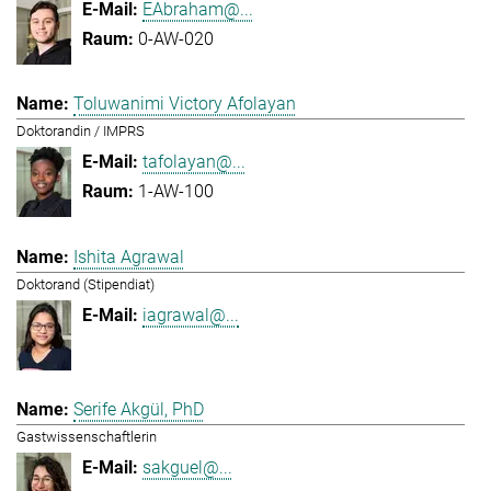
EAbraham@...
0-AW-020
Toluwanimi Victory Afolayan
Doktorandin / IMPRS
tafolayan@...
1-AW-100
Ishita Agrawal
Doktorand (Stipendiat)
iagrawal@...
Serife Akgül, PhD
Gastwissenschaftlerin
sakguel@...