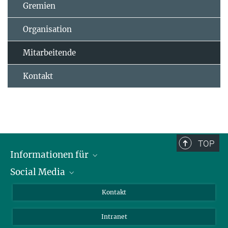
Gremien
Organisation
Mitarbeitende
Kontakt
TOP
Informationen für
Social Media
Bewerbende
Besucher:innen
LinkedIn
Kontakt
Forschende
Bluesky
Intranet
Journalist:innen
YouTube