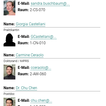
sandra.buschbaum@...
2-CS-070
Giorgia Castellani
Praktikantin
GCastellani@...
1-CN-010
Carmine Ceraolo
Doktorand / IMPRS
cceraolo@...
2-AW-060
Dr. Chu Chen
Postdoc
chu.chen@...