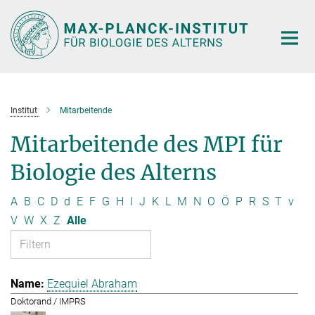
Hauptinhalt
Institut
Mitarbeitende
Mitarbeitende des MPI für
Biologie des Alterns
A
B
C
D
d
E
F
G
H
I
J
K
L
M
N
O
Ö
P
R
S
T
v
V
W
X
Z
Alle
Ezequiel Abraham
Doktorand / IMPRS