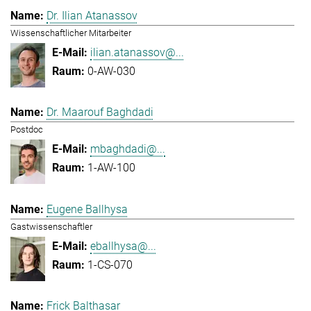
Dr. Ilian Atanassov
Wissenschaftlicher Mitarbeiter
ilian.atanassov@...
0-AW-030
Dr. Maarouf Baghdadi
Postdoc
mbaghdadi@...
1-AW-100
Eugene Ballhysa
Gastwissenschaftler
eballhysa@...
1-CS-070
Frick Balthasar