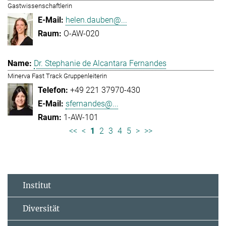
Gastwissenschaftlerin
helen.dauben@...
O-AW-020
Dr. Stephanie de Alcantara Fernandes
Minerva Fast Track Gruppenleiterin
+49 221 37970-430
sfernandes@...
1-AW-101
<<
<
1
2
3
4
5
>
>>
Institut
Diversität