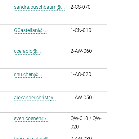
sandra.buschbaum@...
2-CS-070
GCastellani@...
1-CN-010
cceraolo@...
2-AW-060
chu.chen@...
1-AO-020
alexander.christ@...
1-AW-050
sven.coenen@...
QW-010 / QW-
020
thomas.colby@...
0-AW-030