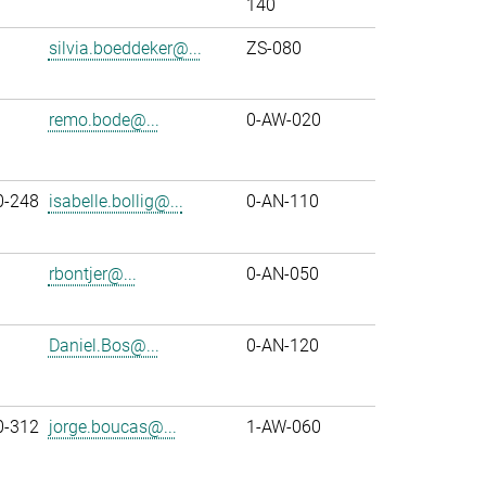
140
silvia.boeddeker@...
ZS-080
remo.bode@...
0-AW-020
0-248
isabelle.bollig@...
0-AN-110
rbontjer@...
0-AN-050
Daniel.Bos@...
0-AN-120
0-312
jorge.boucas@...
1-AW-060