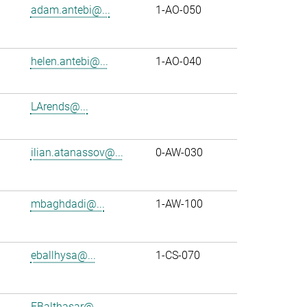
adam.antebi@...
1-AO-050
helen.antebi@...
1-AO-040
LArends@...
ilian.atanassov@...
0-AW-030
mbaghdadi@...
1-AW-100
eballhysa@...
1-CS-070
FBalthasar@...