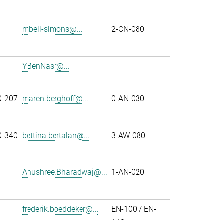
mbell-simons@...
2-CN-080
YBenNasr@...
0-207
maren.berghoff@...
0-AN-030
0-340
bettina.bertalan@...
3-AW-080
Anushree.Bharadwaj@...
1-AN-020
frederik.boeddeker@...
EN-100 / EN-