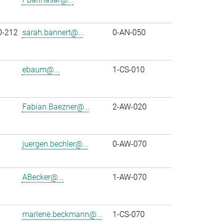
0-212
sarah.bannert@...
0-AN-050
ebaum@...
1-CS-010
Fabian.Baezner@...
2-AW-020
juergen.bechler@...
0-AW-070
ABecker@...
1-AW-070
marlene.beckmann@...
1-CS-070