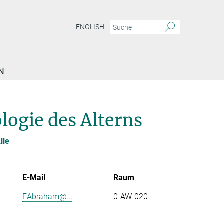
ENGLISH
N
logie des Alterns
lle
E-Mail
Raum
EAbraham@...
0-AW-020