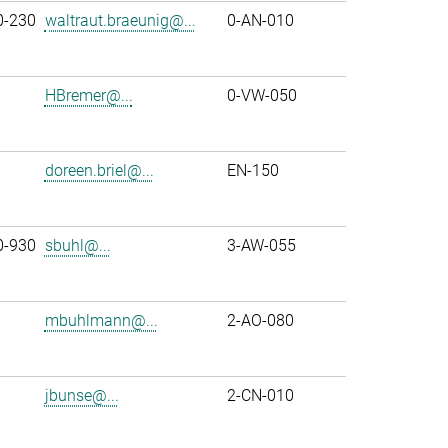
0-230
waltraut.braeunig@...
0-AN-010
HBremer@...
0-VW-050
doreen.briel@...
EN-150
0-930
sbuhl@...
3-AW-055
mbuhlmann@...
2-AO-080
jbunse@...
2-CN-010