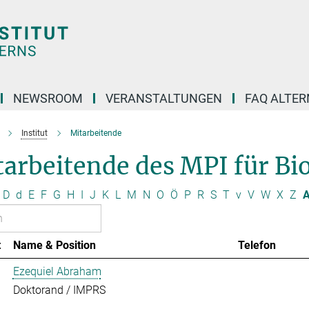
NEWSROOM
VERANSTALTUNGEN
FAQ ALTER
Institut
Mitarbeitende
arbeitende des MPI für Bio
D
d
E
F
G
H
I
J
K
L
M
N
O
Ö
P
R
S
T
v
V
W
X
Z
A
t
Name & Position
Telefon
Ezequiel Abraham
Doktorand / IMPRS