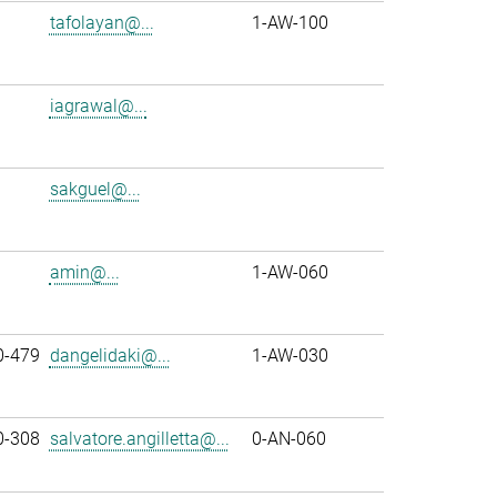
tafolayan@...
1-AW-100
iagrawal@...
sakguel@...
amin@...
1-AW-060
0-479
dangelidaki@...
1-AW-030
0-308
salvatore.angilletta@...
0-AN-060