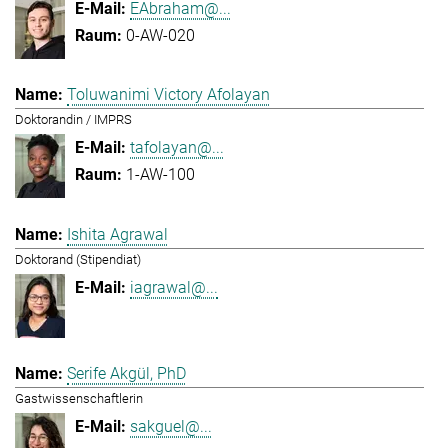
EAbraham@...
0-AW-020
Toluwanimi Victory Afolayan
Doktorandin / IMPRS
tafolayan@...
1-AW-100
Ishita Agrawal
Doktorand (Stipendiat)
iagrawal@...
Serife Akgül, PhD
Gastwissenschaftlerin
sakguel@...