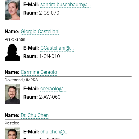
sandra.buschbaum@...
2-CS-070
Giorgia Castellani
Praktikantin
GCastellani@...
1-CN-010
Carmine Ceraolo
Doktorand / IMPRS
cceraolo@...
2-AW-060
Dr. Chu Chen
Postdoc
chu.chen@...