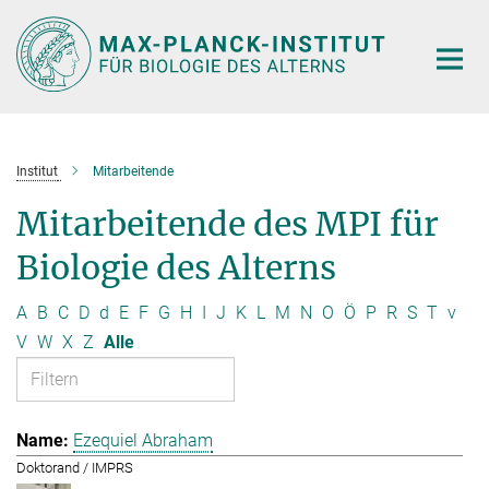
Hauptinhalt
Institut
Mitarbeitende
Mitarbeitende des MPI für
Biologie des Alterns
A
B
C
D
d
E
F
G
H
I
J
K
L
M
N
O
Ö
P
R
S
T
v
V
W
X
Z
Alle
Ezequiel Abraham
Doktorand / IMPRS