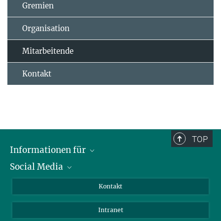
Gremien
Organisation
Mitarbeitende
Kontakt
TOP
Informationen für
Social Media
Bewerbende
Besucher:innen
LinkedIn
Kontakt
Forschende
Bluesky
Intranet
Journalist:innen
YouTube