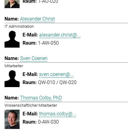
1-AO-020
Alexander Christ
IT Administration
alexander.christ@...
1-AW-050
Sven Coenen
Mitarbeiter
sven.coenen@...
QW-010 / QW-020
Thomas Colby, PhD
Wissenschaftlicher Mitarbeiter
thomas.colby@...
0-AW-030