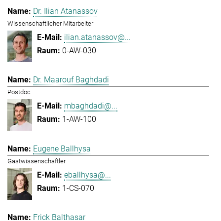
Dr. Ilian Atanassov
Wissenschaftlicher Mitarbeiter
ilian.atanassov@...
0-AW-030
Dr. Maarouf Baghdadi
Postdoc
mbaghdadi@...
1-AW-100
Eugene Ballhysa
Gastwissenschaftler
eballhysa@...
1-CS-070
Frick Balthasar