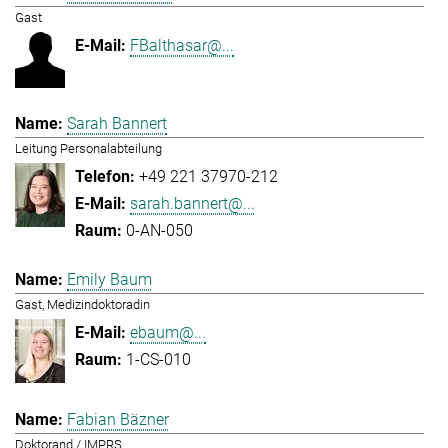
Gast
FBalthasar@...
Sarah Bannert
Leitung Personalabteilung
+49 221 37970-212
sarah.bannert@...
0-AN-050
Emily Baum
Gast, Medizindoktoradin
ebaum@...
1-CS-010
Fabian Bäzner
Doktorand / IMPRS