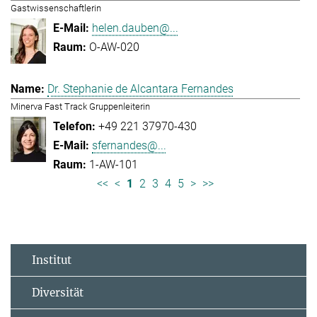
Gastwissenschaftlerin
helen.dauben@...
O-AW-020
Dr. Stephanie de Alcantara Fernandes
Minerva Fast Track Gruppenleiterin
+49 221 37970-430
sfernandes@...
1-AW-101
<<
<
1
2
3
4
5
>
>>
Institut
Diversität