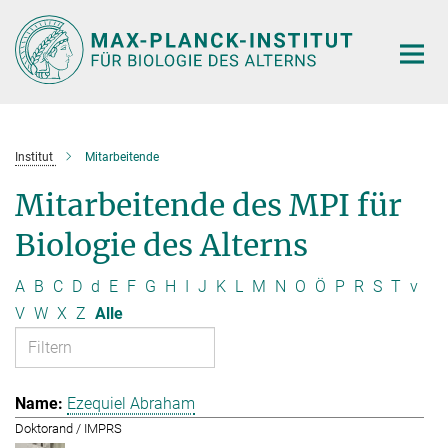
Hauptinhalt
Institut
Mitarbeitende
Mitarbeitende des MPI für
Biologie des Alterns
A
B
C
D
d
E
F
G
H
I
J
K
L
M
N
O
Ö
P
R
S
T
v
V
W
X
Z
Alle
Ezequiel Abraham
Doktorand / IMPRS