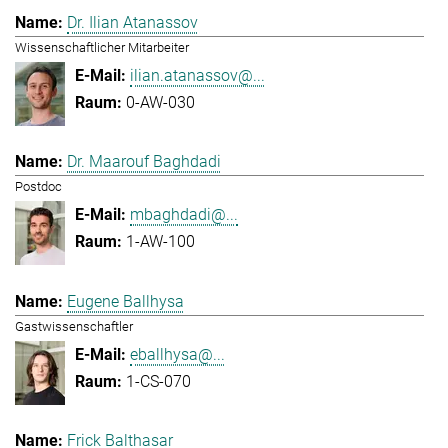
Dr. Ilian Atanassov
Wissenschaftlicher Mitarbeiter
ilian.atanassov@...
0-AW-030
Dr. Maarouf Baghdadi
Postdoc
mbaghdadi@...
1-AW-100
Eugene Ballhysa
Gastwissenschaftler
eballhysa@...
1-CS-070
Frick Balthasar