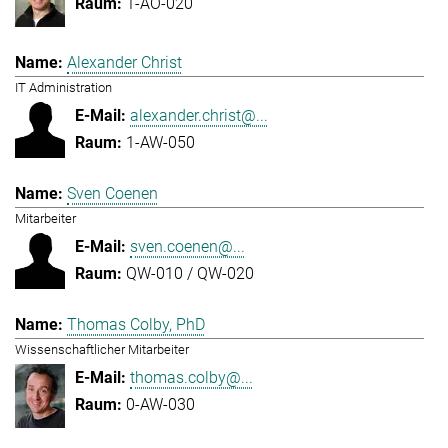
1-AO-020
Alexander Christ
IT Administration
alexander.christ@...
1-AW-050
Sven Coenen
Mitarbeiter
sven.coenen@...
QW-010 / QW-020
Thomas Colby, PhD
Wissenschaftlicher Mitarbeiter
thomas.colby@...
0-AW-030