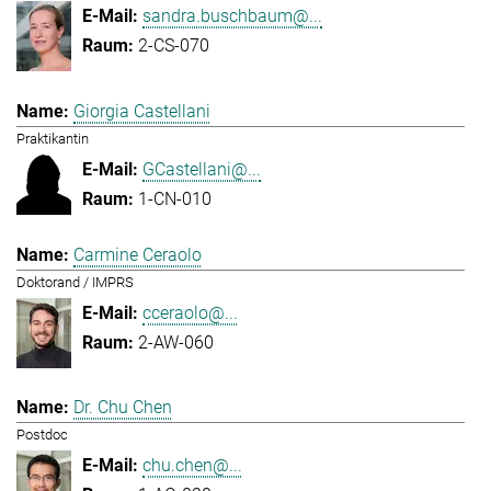
sandra.buschbaum@...
2-CS-070
Giorgia Castellani
Praktikantin
GCastellani@...
1-CN-010
Carmine Ceraolo
Doktorand / IMPRS
cceraolo@...
2-AW-060
Dr. Chu Chen
Postdoc
chu.chen@...