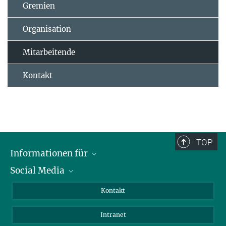
Gremien
Organisation
Mitarbeitende
Kontakt
TOP
Informationen für
Social Media
Bewerbende
Besucher:innen
LinkedIn
Kontakt
Forschende
Bluesky
Intranet
Journalist:innen
YouTube