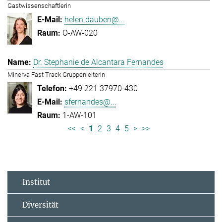
Gastwissenschaftlerin
helen.dauben@...
O-AW-020
Dr. Stephanie de Alcantara Fernandes
Minerva Fast Track Gruppenleiterin
+49 221 37970-430
sfernandes@...
1-AW-101
<<
<
1
2
3
4
5
>
>>
Institut
Diversität