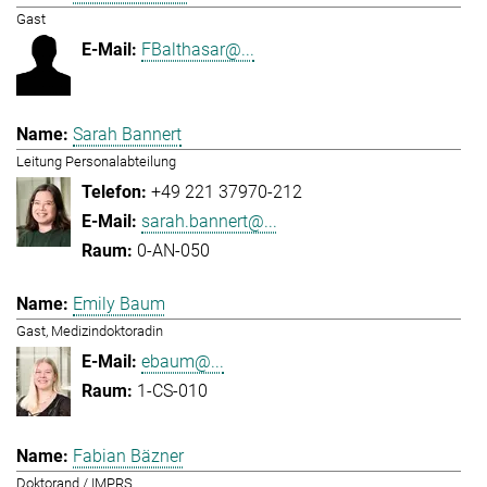
Gast
FBalthasar@...
Sarah Bannert
Leitung Personalabteilung
+49 221 37970-212
sarah.bannert@...
0-AN-050
Emily Baum
Gast, Medizindoktoradin
ebaum@...
1-CS-010
Fabian Bäzner
Doktorand / IMPRS