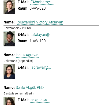
EAbraham@...
0-AW-020
Toluwanimi Victory Afolayan
Doktorandin / IMPRS
tafolayan@...
1-AW-100
Ishita Agrawal
Doktorand (Stipendiat)
iagrawal@...
Serife Akgül, PhD
Gastwissenschaftlerin
sakguel@...