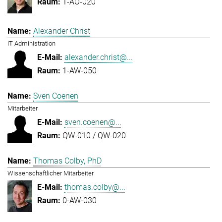
1-AO-020
Alexander Christ
IT Administration
alexander.christ@...
1-AW-050
Sven Coenen
Mitarbeiter
sven.coenen@...
QW-010 / QW-020
Thomas Colby, PhD
Wissenschaftlicher Mitarbeiter
thomas.colby@...
0-AW-030