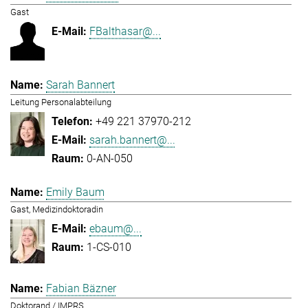
Gast
FBalthasar@...
Sarah Bannert
Leitung Personalabteilung
+49 221 37970-212
sarah.bannert@...
0-AN-050
Emily Baum
Gast, Medizindoktoradin
ebaum@...
1-CS-010
Fabian Bäzner
Doktorand / IMPRS