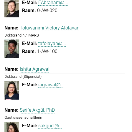
EAbraham@...
0-AW-020
Toluwanimi Victory Afolayan
Doktorandin / IMPRS
tafolayan@...
1-AW-100
Ishita Agrawal
Doktorand (Stipendiat)
iagrawal@...
Serife Akgül, PhD
Gastwissenschaftlerin
sakguel@...