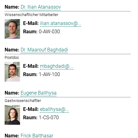
Dr. Ilian Atanassov
Wissenschaftlicher Mitarbeiter
ilian.atanassov@...
0-AW-030
Dr. Maarouf Baghdadi
Postdoc
mbaghdadi@...
1-AW-100
Eugene Ballhysa
Gastwissenschaftler
eballhysa@...
1-CS-070
Frick Balthasar