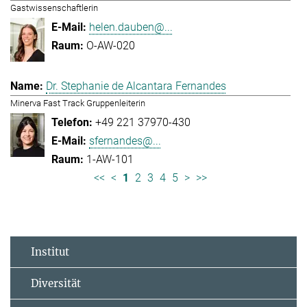
Gastwissenschaftlerin
helen.dauben@...
O-AW-020
Dr. Stephanie de Alcantara Fernandes
Minerva Fast Track Gruppenleiterin
+49 221 37970-430
sfernandes@...
1-AW-101
<<
<
1
2
3
4
5
>
>>
Institut
Diversität