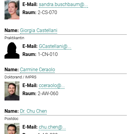
sandra.buschbaum@...
2-CS-070
Giorgia Castellani
Praktikantin
GCastellani@...
1-CN-010
Carmine Ceraolo
Doktorand / IMPRS
cceraolo@...
2-AW-060
Dr. Chu Chen
Postdoc
chu.chen@...