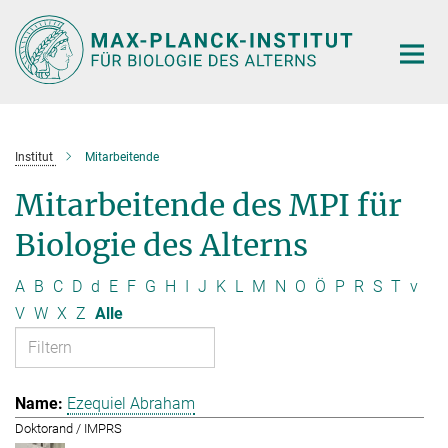
Hauptinhalt
Institut
Mitarbeitende
Mitarbeitende des MPI für
Biologie des Alterns
A
B
C
D
d
E
F
G
H
I
J
K
L
M
N
O
Ö
P
R
S
T
v
V
W
X
Z
Alle
Ezequiel Abraham
Doktorand / IMPRS