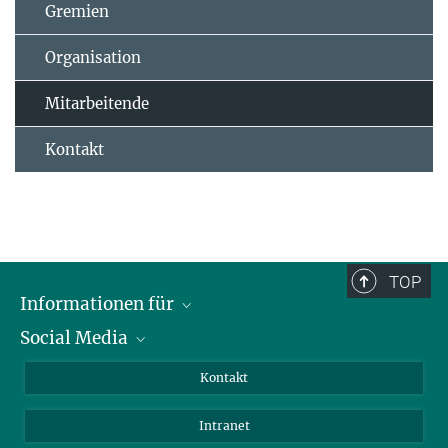
Gremien
Organisation
Mitarbeitende
Kontakt
TOP
Informationen für
Social Media
Bewerbende
Besucher:innen
LinkedIn
Kontakt
Forschende
Bluesky
Intranet
Journalist:innen
YouTube