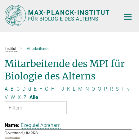
Hauptinhalt
Institut
Mitarbeitende
Mitarbeitende des MPI für
Biologie des Alterns
A
B
C
D
d
E
F
G
H
I
J
K
L
M
N
O
Ö
P
R
S
T
v
V
W
X
Z
Alle
Ezequiel Abraham
Doktorand / IMPRS