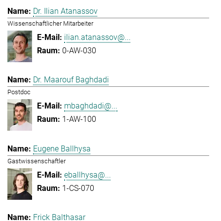
Dr. Ilian Atanassov
Wissenschaftlicher Mitarbeiter
ilian.atanassov@...
0-AW-030
Dr. Maarouf Baghdadi
Postdoc
mbaghdadi@...
1-AW-100
Eugene Ballhysa
Gastwissenschaftler
eballhysa@...
1-CS-070
Frick Balthasar