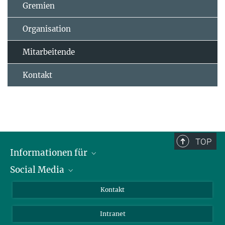
Gremien
Organisation
Mitarbeitende
Kontakt
TOP
Informationen für
Social Media
Bewerbende
Besucher:innen
LinkedIn
Kontakt
Forschende
Bluesky
Intranet
Journalist:innen
YouTube