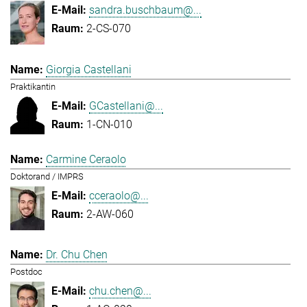
sandra.buschbaum@...
2-CS-070
Giorgia Castellani
Praktikantin
GCastellani@...
1-CN-010
Carmine Ceraolo
Doktorand / IMPRS
cceraolo@...
2-AW-060
Dr. Chu Chen
Postdoc
chu.chen@...