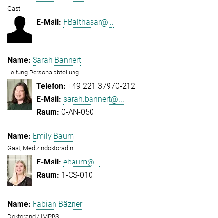
Gast
FBalthasar@...
Sarah Bannert
Leitung Personalabteilung
+49 221 37970-212
sarah.bannert@...
0-AN-050
Emily Baum
Gast, Medizindoktoradin
ebaum@...
1-CS-010
Fabian Bäzner
Doktorand / IMPRS