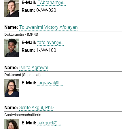
EAbraham@...
0-AW-020
Toluwanimi Victory Afolayan
Doktorandin / IMPRS
tafolayan@...
1-AW-100
Ishita Agrawal
Doktorand (Stipendiat)
iagrawal@...
Serife Akgül, PhD
Gastwissenschaftlerin
sakguel@...