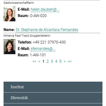
Gastwissenschaftlerin
helen.dauben@...
O-AW-020
Dr. Stephanie de Alcantara Fernandes
Minerva Fast Track Gruppenleiterin
+49 221 37970-430
sfernandes@...
1-AW-101
<<
<
1
2
3
4
5
>
>>
Institut
Diversität