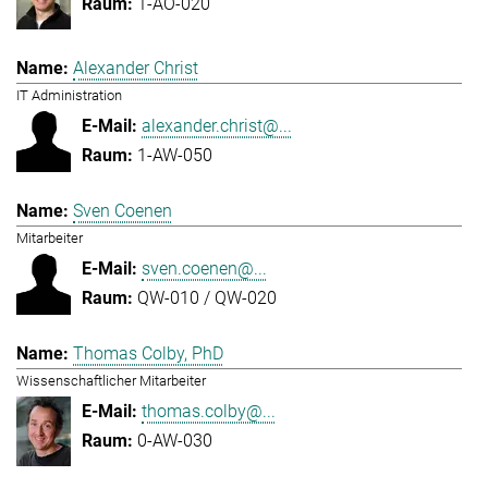
1-AO-020
Alexander Christ
IT Administration
alexander.christ@...
1-AW-050
Sven Coenen
Mitarbeiter
sven.coenen@...
QW-010 / QW-020
Thomas Colby, PhD
Wissenschaftlicher Mitarbeiter
thomas.colby@...
0-AW-030