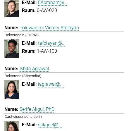
EAbraham@...
0-AW-020
Toluwanimi Victory Afolayan
Doktorandin / IMPRS
tafolayan@...
1-AW-100
Ishita Agrawal
Doktorand (Stipendiat)
iagrawal@...
Serife Akgül, PhD
Gastwissenschaftlerin
sakguel@...