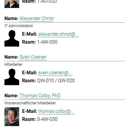
1-AO-020
Alexander Christ
IT Administration
alexander.christ@...
1-AW-050
Sven Coenen
Mitarbeiter
sven.coenen@...
QW-010 / QW-020
Thomas Colby, PhD
Wissenschaftlicher Mitarbeiter
thomas.colby@...
0-AW-030