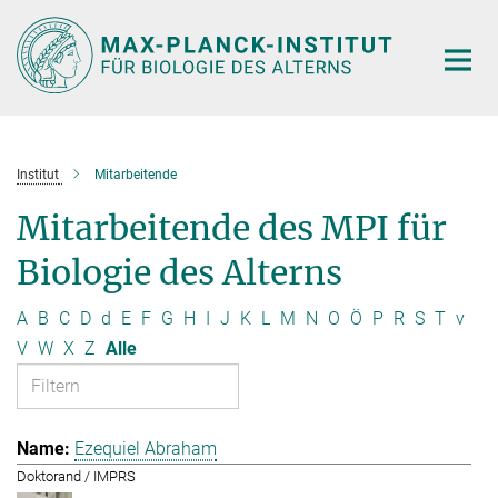
Hauptinhalt
Institut
Mitarbeitende
Mitarbeitende des MPI für
Biologie des Alterns
A
B
C
D
d
E
F
G
H
I
J
K
L
M
N
O
Ö
P
R
S
T
v
V
W
X
Z
Alle
Ezequiel Abraham
Doktorand / IMPRS