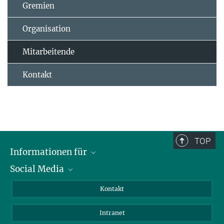
Gremien
Organisation
Mitarbeitende
Kontakt
TOP
Informationen für
Social Media
Bewerbende
Besucher:innen
LinkedIn
Kontakt
Forschende
Bluesky
Intranet
Journalist:innen
YouTube