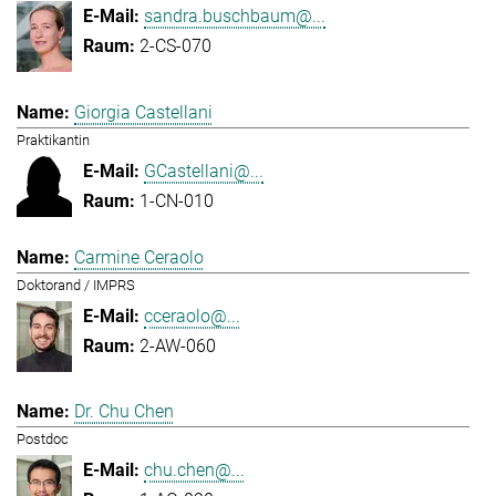
sandra.buschbaum@...
2-CS-070
Giorgia Castellani
Praktikantin
GCastellani@...
1-CN-010
Carmine Ceraolo
Doktorand / IMPRS
cceraolo@...
2-AW-060
Dr. Chu Chen
Postdoc
chu.chen@...