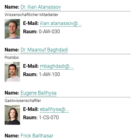
Dr. Ilian Atanassov
Wissenschaftlicher Mitarbeiter
ilian.atanassov@...
0-AW-030
Dr. Maarouf Baghdadi
Postdoc
mbaghdadi@...
1-AW-100
Eugene Ballhysa
Gastwissenschaftler
eballhysa@...
1-CS-070
Frick Balthasar