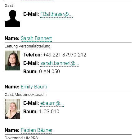
Gast
FBalthasar@...
Sarah Bannert
Leitung Personalabteilung
+49 221 37970-212
sarah.bannert@...
0-AN-050
Emily Baum
Gast, Medizindoktoradin
ebaum@...
1-CS-010
Fabian Bäzner
Doktorand / IMPRS