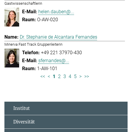
Gastwissenschaftlerin
helen.dauben@...
O-AW-020
Dr. Stephanie de Alcantara Fernandes
Minerva Fast Track Gruppenleiterin
+49 221 37970-430
sfernandes@...
1-AW-101
<<
<
1
2
3
4
5
>
>>
Institut
Diversität